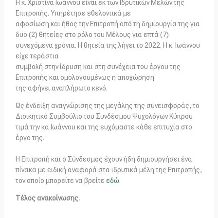
Η κ. Χριστίνα Ιωάννου είναι εκ των Ιδρυτικών Μελών της
Επιτροπής. Υπηρέτησε εθελοντικά με
αφοσίωση και ήθος την Επιτροπή από τη δημιουργία της για
δυο (2) θητείες στο ρόλο του Μέλους για επτά (7)
συνεχόμενα χρόνια. Η θητεία της λήγει το 2022. Η κ. Ιωάννου
είχε τεράστια
συμβολή στην ίδρυση και στη συνέχεια του έργου της
Επιτροπής και ομολογουμένως η αποχώρηση
της αφήνει αναπλήρωτο κενό.
Ως ένδειξη αναγνώρισης της μεγάλης της συνεισφοράς, το
Διοικητικό Συμβούλιο του Συνδέσμου Ψυχολόγων Κύπρου
τιμά την κα Ιωάννου και της ευχόμαστε κάθε επιτυχία στο
έργο της.
Η Επιτροπή και ο Σύνδεσμος έχουν ήδη δημιουργήσει ένα
πίνακα με ειδική αναφορά στα ιδρυτικά μέλη της Επιτροπής,
τον οποίο μπορείτε να βρείτε
εδώ
.
Τέλος ανακοίνωσης.