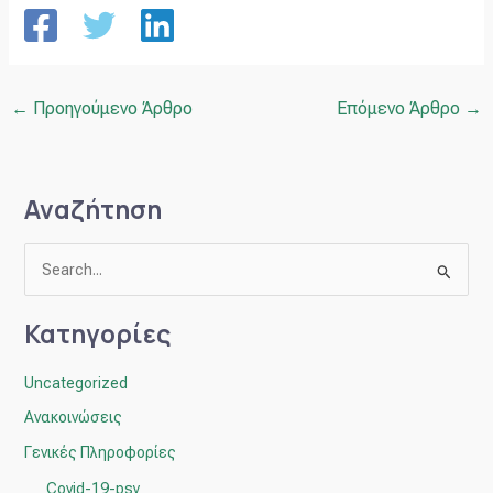
←
Προηγούμενο Άρθρο
Επόμενο Άρθρο
→
Αναζήτηση
Α
ν
Κατηγορίες
α
ζ
Uncategorized
ή
Ανακοινώσεις
τ
Γενικές Πληροφορίες
η
Covid-19-psy
σ