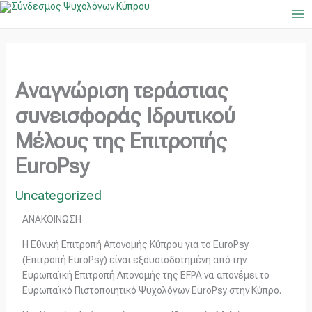
Μετάβαση
Ma
στο
Me
περιεχόμενο
Αναγνώριση τεράστιας
συνεισφοράς Ιδρυτικού
Μέλους της Επιτροπής
EuroPsy
Uncategorized
ΑΝΑΚΟΙΝΩΣΗ
Η Εθνική Επιτροπή Απονομής Κύπρου για το EuroPsy
(Επιτροπή EuroPsy) είναι εξουσιοδοτημένη από την
Ευρωπαϊκή Επιτροπή Απονομής της EFPA να απονέμει τo
Ευρωπαϊκό Πιστοποιητικό Ψυχολόγων EuroPsy στην Κύπρο.