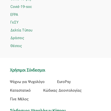
η
Covid-19-soc
γ
EFPA
ι
ΓεΣΥ
α
Δελτία Τύπου
:
Δράσεις
Θέσεις
Χρήσιμοι Σύνδεσμοι
Ψάχνω για Ψυχολόγο
EuroPsy
Καταστατικό
Κώδικας Δεοντολογίας
Γίνε Μέλος
Σύνδεσμος Ψυχολόγων Κύπρου