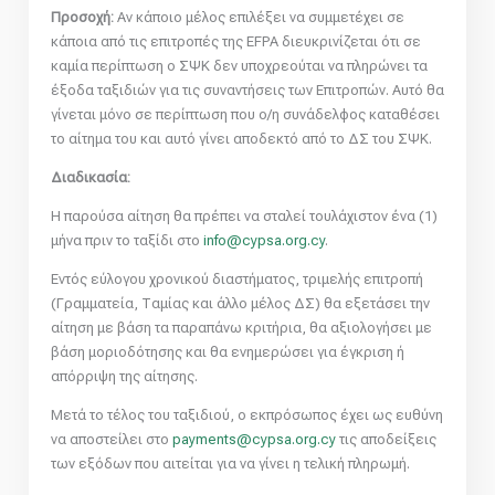
Προσοχή:
Αν κάποιο μέλος επιλέξει να συμμετέχει σε
κάποια από τις επιτροπές της EFPA διευκρινίζεται ότι σε
καμία περίπτωση ο ΣΨΚ δεν υποχρεούται να πληρώνει τα
έξοδα ταξιδιών για τις συναντήσεις των Επιτροπών. Αυτό θα
γίνεται μόνο σε περίπτωση που ο/η συνάδελφος καταθέσει
το αίτημα του και αυτό γίνει αποδεκτό από το ΔΣ του ΣΨΚ.
Διαδικασία:
Η παρούσα αίτηση θα πρέπει να σταλεί τουλάχιστον ένα (1)
μήνα πριν το ταξίδι στο
info@cypsa.org.cy
.
Εντός εύλογου χρονικού διαστήματος, τριμελής επιτροπή
(Γραμματεία, Ταμίας και άλλο μέλος ΔΣ) θα εξετάσει την
αίτηση με βάση τα παραπάνω κριτήρια, θα αξιολογήσει με
βάση μοριοδότησης και θα ενημερώσει για έγκριση ή
απόρριψη της αίτησης.
Μετά το τέλος του ταξιδιού, ο εκπρόσωπος έχει ως ευθύνη
να αποστείλει στο
payments@cypsa.org.cy
τις αποδείξεις
των εξόδων που αιτείται για να γίνει η τελική πληρωμή.