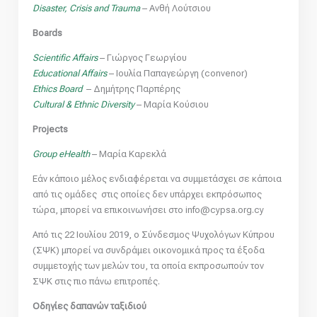
Disaster, Crisis and Trauma
– Ανθή Λούτσιου
Boards
Scientific Affairs
– Γιώργος Γεωργίου
Educational Affairs
– Ιουλία Παπαγεώργη (convenor)
Ethics Board
– Δημήτρης Παρπέρης
Cultural & Ethnic Diversity
– Μαρία Κούσιου
Projects
Group eHealth
– Μαρία Καρεκλά
Εάν κάποιο μέλος ενδιαφέρεται να συμμετάσχει σε κάποια
από τις ομάδες στις οποίες δεν υπάρχει εκπρόσωπος
τώρα, μπορεί να επικοινωνήσει στο info@cypsa.org.cy
Από τις 22 Ιουλίου 2019, ο Σύνδεσμος Ψυχολόγων Κύπρου
(ΣΨΚ) μπορεί να συνδράμει οικονομικά προς τα έξοδα
συμμετοχής των μελών του, τα οποία εκπροσωπούν τον
ΣΨΚ στις πιο πάνω επιτροπές.
Οδηγίες δαπανών ταξιδιού