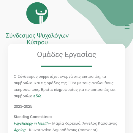
Μετάβαση
Ma
στο
Me
περιεχόμενο
Ομάδες Εργασίας
Ο Σύνδεσμος συμμετέχει ενεργά στις επιτροπές, τα
συμβούλια, και τις ομάδες της EFPA με τους ακόλουθους
εκπροσώπους. Βρείτε πληροφορίες για τις επιτροπές και
συμβούλια
εδώ
.
2023-2025
Standing Committees
Psychology in Health
– Μαρία Καρεκλά, Άγγελος Κασσιανός
Ageing
–
Κωνσταντίνα Δημοσθένους (convenor)