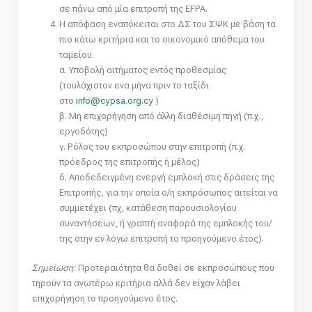
σε πάνω από μία επιτροπή της EFPA.
Η απόφαση εναπόκειται στο ΔΣ του ΣΨΚ με βάση τα
πιο κάτω κριτήρια και το οικονομικό απόθεμα του
ταμείου:
α. Υποβολή αιτήματος εντός προθεσμίας
(τουλάχιστον ενα μήνα πριν το ταξίδι
στο
info@cypsa.org.cy
)
β. Μη επιχορήγηση από άλλη διαθέσιμη πηγή (π.χ.,
εργοδότης)
γ. Ρόλος του εκπροσώπου στην επιτροπή (π.χ.
πρόεδρος της επιτροπής ή μέλος)
δ. Αποδεδειγμένη ενεργή εμπλοκή στις δράσεις της
Επιτροπής, για την οποία ο/η εκπρόσωπος αιτείται να
συμμετέχει (πχ, κατάθεση παρουσιολογίου
συναντήσεων, ή γραπτή αναφορά της εμπλοκής του/
της στην εν λόγω επιτροπή το προηγούμενο έτος).
Σημείωση:
Προτεραιότητα θα δοθεί σε εκπροσώπους που
τηρούν τα ανωτέρω κριτήρια αλλά δεν είχαν λάβει
επιχορήγηση το προηγούμενο έτος.