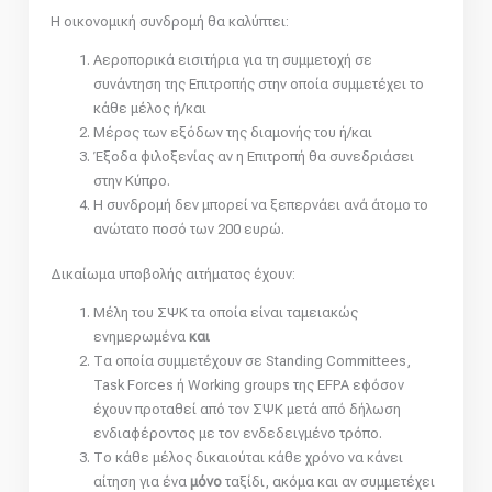
Η οικονομική συνδρομή θα καλύπτει:
Αεροπορικά εισιτήρια για τη συμμετοχή σε
συνάντηση της Επιτροπής στην οποία συμμετέχει το
κάθε μέλος ή/και
Μέρος των εξόδων της διαμονής του ή/και
Έξοδα φιλοξενίας αν η Επιτροπή θα συνεδριάσει
στην Κύπρο.
Η συνδρομή δεν μπορεί να ξεπερνάει ανά άτομο το
ανώτατο ποσό των 200 ευρώ.
Δικαίωμα υποβολής αιτήματος έχουν:
Μέλη του ΣΨΚ τα οποία είναι ταμειακώς
ενημερωμένα
και
Τα οποία συμμετέχουν σε Standing Committees,
Task Forces ή Working groups της EFPA εφόσον
έχουν προταθεί από τον ΣΨΚ μετά από δήλωση
ενδιαφέροντος με τον ενδεδειγμένο τρόπο.
Το κάθε μέλος δικαιούται κάθε χρόνο να κάνει
αίτηση για ένα
μόνο
ταξίδι, ακόμα και αν συμμετέχει