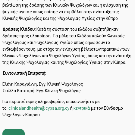
βελτίωση της δράσης των Κλινικών Ψυχολόγων και η ενίσχυση της
ψυχικής υγείας όπως επίσης να συμβάλει στην ανάπτυξη της
Κλινικής Ψυχολογίας και της Ψυχολογίας Υγείας στην Κύπρο
Δράσεις Κλάδου:
Κατά τη σύσταση του κλάδου συζητήθηκαν
δράσεις προς υλοποίηση. Τα μέλη του Κλάδου καλούν Κλινικούς
Ψυχολόγους και Ψυχολόγους Υγείας όπως δηλώσουν το
ενδιαφέρον τους, με στόχο την ενίσχυση βέλτιστων πρακτικών των
Κλινικών Ψυχολόγων και Ψυχολόγων Υγείας, όπως και την ανάπτυξη
της Κλινικής Ψυχολογίας και της Ψυχολογίας Υγείας στην Κύπρο.
Συντονιστική Επιτροπή:
Ελένη Καραγιάννη, Εγγ. Κλινική Ψυχολόγος
Στέλλα Κατσαρή, Εγγ. Κλινική Ψυχολόγος
Για περισσότερες πληροφορίες, επικοινωνήστε με
το:
clinicalandhealth@cypsa.org.cy
ή
κεντρικά
με τον Σύνδεσμο
Ψυχολόγων Κύπρου.