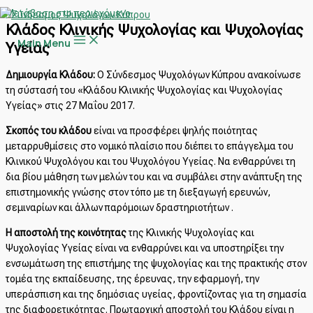
Μετάβαση στο περιεχόμενο
Κλάδος Κλινικής Ψυχολογίας και Ψυχολογίας
Main Menu
Υγείας
Δημιουργία Κλάδου:
O Σύνδεσμος Ψυχολόγων Κύπρου ανακοίνωσε
τη σύστασή του «Κλάδου Κλινικής Ψυχολογίας και Ψυχολογίας
Υγείας» στις 27 Μαΐου 2017.
Σκοπός του κλάδου
είναι να προσφέρει ψηλής ποιότητας
μεταρρυθμίσεις στο νομικό πλαίσιο που διέπει το επάγγελμα του
Κλινικού Ψυχολόγου και του Ψυχολόγου Υγείας. Να ενθαρρύνει τη
δια βίου μάθηση των μελών του και να συμβάλει στην ανάπτυξη της
επιστημονικής γνώσης στον τόπο με τη διεξαγωγή ερευνών,
σεμιναρίων και άλλων παρόμοιων δραστηριοτήτων .
Η αποστολή της κοινότητας
της Κλινικής Ψυχολογίας και
Ψυχολογίας Υγείας είναι να ενθαρρύνει και να υποστηρίξει την
ενσωμάτωση της επιστήμης της ψυχολογίας και της πρακτικής στον
τομέα της εκπαίδευσης, της έρευνας, την εφαρμογή, την
υπεράσπιση και της δημόσιας υγείας, φροντίζοντας για τη σημασία
της διαφορετικότητας. Πρωταρχική αποστολή του Κλάδου είναι η