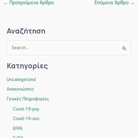
←
Προηγούμενο Άρθρο
Επόμενο Άρθρο
→
Αναζήτηση
Α
ν
Κατηγορίες
α
ζ
Uncategorized
ή
Ανακοινώσεις
τ
Γενικές Πληροφορίες
η
Covid-19-psy
σ
η
Covid-19-soc
γ
EFPA
ι