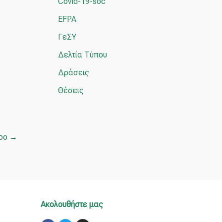
Covid-19-soc
γ
EFPA
ι
ΓεΣΥ
α
Δελτία Τύπου
:
Δράσεις
Θέσεις
θρο
→
Ακολουθήστε μας