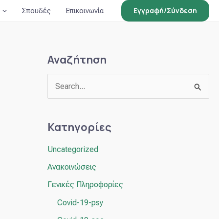
Εγγραφή/Σύνδεση
Σπουδές
Επικοινωνία
Αναζήτηση
Α
ν
α
Κατηγορίες
ζ
Uncategorized
ή
Ανακοινώσεις
τ
η
Γενικές Πληροφορίες
σ
Covid-19-psy
η