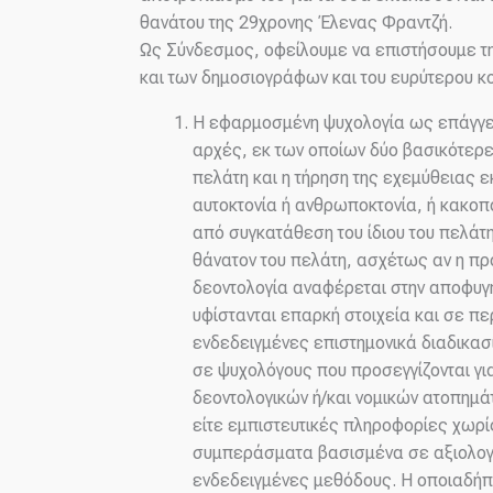
θανάτου της 29χρονης Έλενας Φραντζή.
Ως Σύνδεσμος, οφείλουμε να επιστήσουμε 
και των δημοσιογράφων και του ευρύτερου κο
Η εφαρμοσμένη ψυχολογία ως επάγγελ
αρχές, εκ των οποίων δύο βασικότερε
πελάτη και η τήρηση της εχεμύθειας ε
αυτοκτονία ή ανθρωποκτονία, ή κακοπ
από συγκατάθεση του ίδιου του πελάτη
θάνατον του πελάτη, ασχέτως αν η πρ
δεοντολογία αναφέρεται στην αποφυ
υφίστανται επαρκή στοιχεία και σε πε
ενδεδειγμένες επιστημονικά διαδικασ
σε ψυχολόγους που προσεγγίζονται γι
δεοντολογικών ή/και νομικών ατοπημ
είτε εμπιστευτικές πληροφορίες χωρί
συμπεράσματα βασισμένα σε αξιολογή
ενδεδειγμένες μεθόδους. Η οποιαδήπο