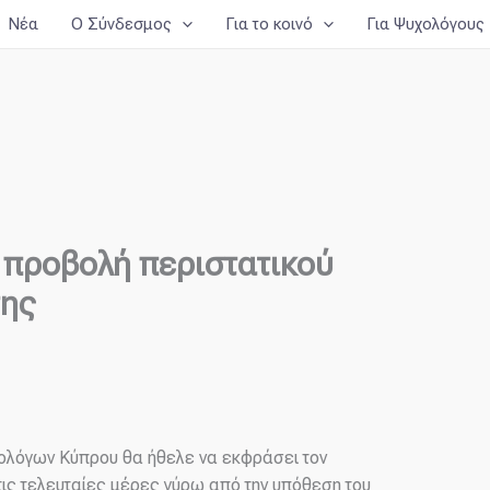
Νέα
Ο Σύνδεσμος
Για το κοινό
Για Ψυχολόγους
 προβολή περιστατικού
σης
χολόγων Κύπρου θα ήθελε να εκφράσει τον
τις τελευταίες μέρες γύρω από την υπόθεση του