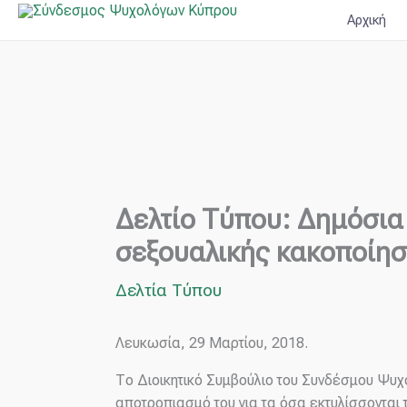
Μετάβαση
Αρχική
στο
περιεχόμενο
Δελτίο Τύπου: Δημόσια
σεξουαλικής κακοποίη
Δελτία Τύπου
Λευκωσία, 29 Μαρτίου, 2018.
Το Διοικητικό Συμβούλιο του Συνδέσμου Ψυ
αποτροπιασμό του για τα όσα εκτυλίσσονται 