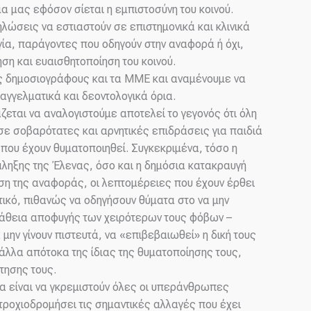
 μας εφόσον σίεται η εμπιστοσύνη του κοινού.
λώσεις να εστιαστούν σε επιστημονικά και κλινικά
γία, παράγοντες που οδηγούν στην αναφορά ή όχι,
η και ευαισθητοποίηση του κοινού.
 δημοσιογράφους και τα ΜΜΕ και αναμένουμε να
αγγελματικά και δεοντολογικά όρια.
εται να αναλογιστούμε αποτελεί το γεγονός ότι όλη
σε σοβαρότατες και αρνητικές επιδράσεις για παιδιά
ή που έχουν θυματοποιηθεί. Συγκεκριμένα, τόσο η
άληξης της Έλενας, όσο και η δημόσια κατακραυγή
ηση της αναφοράς, οι λεπτομέρειες που έχουν έρθει
τικό, πιθανώς να οδηγήσουν θύματα στο να μην
άθεια αποφυγής των χειρότερων τους φόβων –
μην γίνουν πιστευτά, να «επιβεβαιωθεί» η δική τους
 άλλα απότοκα της ίδιας της θυματοποίησης τους,
τησης τους.
α είναι να γκρεμιστούν όλες οι υπεράνθρωπες
ροχιοδρομήσει τις σημαντικές αλλαγές που έχει