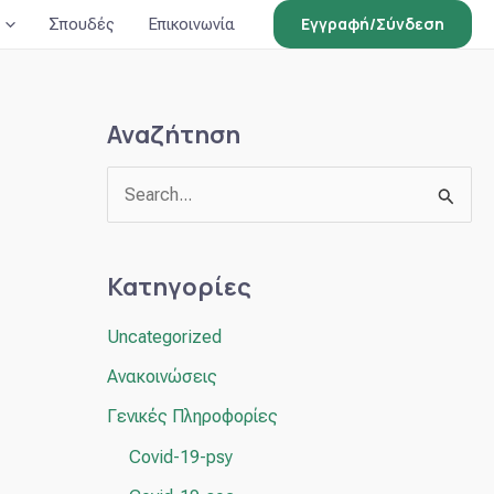
Εγγραφή/Σύνδεση
Σπουδές
Επικοινωνία
Αναζήτηση
Α
ν
α
Κατηγορίες
ζ
Uncategorized
ή
Ανακοινώσεις
τ
η
Γενικές Πληροφορίες
σ
Covid-19-psy
η