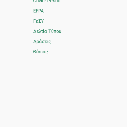
Covid-19-soc
γ
EFPA
ι
ΓεΣΥ
α
Δελτία Τύπου
:
Δράσεις
Θέσεις