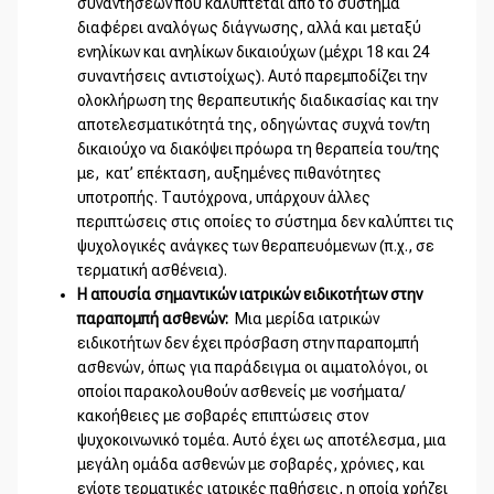
συναντήσεων που καλύπτεται από το σύστημα
διαφέρει αναλόγως διάγνωσης, αλλά και μεταξύ
ενηλίκων και ανηλίκων δικαιούχων (μέχρι 18 και 24
συναντήσεις αντιστοίχως). Αυτό παρεμποδίζει την
ολοκλήρωση της θεραπευτικής διαδικασίας και την
αποτελεσματικότητά της, οδηγώντας συχνά τον/τη
δικαιούχο να διακόψει πρόωρα τη θεραπεία του/της
με, κατ’ επέκταση, αυξημένες πιθανότητες
υποτροπής. Ταυτόχρονα, υπάρχουν άλλες
περιπτώσεις στις οποίες το σύστημα δεν καλύπτει τις
ψυχολογικές ανάγκες των θεραπευόμενων (π.χ., σε
τερματική ασθένεια).
Η απουσία σημαντικών ιατρικών ειδικοτήτων στην
παραπομπή ασθενών:
Μια μερίδα ιατρικών
ειδικοτήτων δεν έχει πρόσβαση στην παραπομπή
ασθενών, όπως για παράδειγμα οι αιματολόγοι, οι
οποίοι παρακολουθούν ασθενείς με νοσήματα/
κακοήθειες με σοβαρές επιπτώσεις στον
ψυχοκοινωνικό τομέα. Αυτό έχει ως αποτέλεσμα, μια
μεγάλη ομάδα ασθενών με σοβαρές, χρόνιες, και
ενίοτε τερματικές ιατρικές παθήσεις, η οποία χρήζει