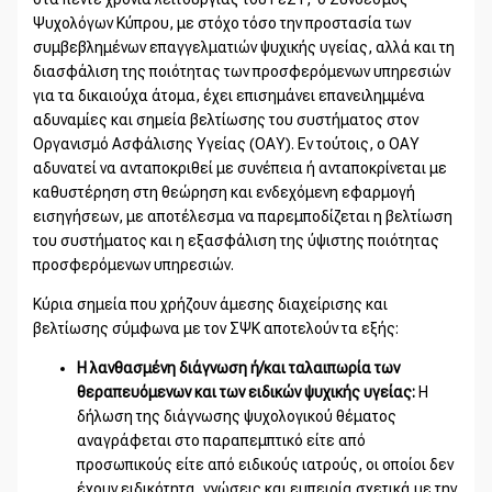
Ψυχολόγων Κύπρου, με στόχο τόσο την προστασία των
συμβεβλημένων επαγγελματιών ψυχικής υγείας, αλλά και τη
διασφάλιση της ποιότητας των προσφερόμενων υπηρεσιών
για τα δικαιούχα άτομα, έχει επισημάνει επανειλημμένα
αδυναμίες και σημεία βελτίωσης του συστήματος στον
Οργανισμό Ασφάλισης Υγείας (ΟΑΥ). Εν τούτοις, ο ΟΑΥ
αδυνατεί να ανταποκριθεί με συνέπεια ή ανταποκρίνεται με
καθυστέρηση στη θεώρηση και ενδεχόμενη εφαρμογή
εισηγήσεων, με αποτέλεσμα να παρεμποδίζεται η βελτίωση
του συστήματος και η εξασφάλιση της ύψιστης ποιότητας
προσφερόμενων υπηρεσιών.
Κύρια σημεία που χρήζουν άμεσης διαχείρισης και
βελτίωσης σύμφωνα με τον ΣΨΚ αποτελούν τα εξής:
Η λανθασμένη διάγνωση ή/και ταλαιπωρία τ
ων
θεραπευόμενων και των ειδικών ψυχικής υγείας:
Η
δήλωση της διάγνωσης ψυχολογικού θέματος
αναγράφεται στο παραπεμπτικό είτε από
προσωπικούς είτε από ειδικούς ιατρούς, οι οποίοι δεν
έχουν ειδικότητα, γνώσεις και εμπειρία σχετικά με την