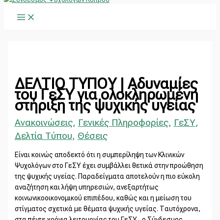
Main
Μετάβαση
Main
Α
Menu
στο
Menu
ν
περιεχόμενο
α
ζ
ή
τ
ΔΕΛΤΙΟ ΤΥΠΟΥ | Αδυναμίες
η
του ΓεΣΥ για ολοκληρωμένη
στήριξη της ψυχικής υγείας
σ
η
Ανακοινώσεις
,
Γενικές Πληροφορίες
,
ΓεΣΥ
,
γ
Δελτία Τύπου
,
Θέσεις
ι
Είναι κοινώς αποδεκτό ότι η συμπερίληψη των Κλινικών
α
Ψυχολόγων στο ΓεΣΥ έχει συμβάλλει θετικά στην προώθηση
:
της ψυχικής υγείας. Παραδείγματα αποτελούν η πιο εύκολη
αναζήτηση και λήψη υπηρεσιών, ανεξαρτήτως
κοινωνικοοικονομικού επιπέδου, καθώς και η μείωση του
στίγματος σχετικά με θέματα ψυχικής υγείας. Ταυτόχρονα,
στα πέντε χρόνια λειτουργίας του ΓεΣΥ, ο Σύνδεσμος