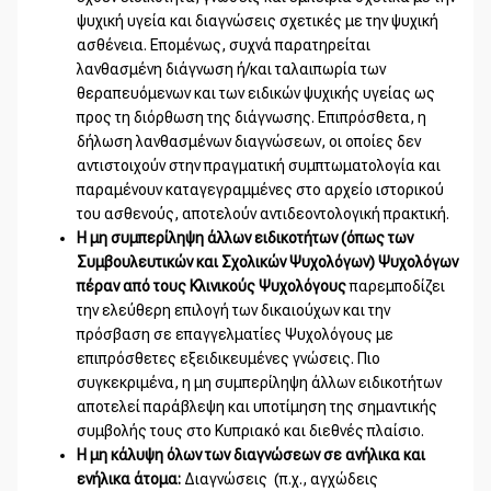
ψυχική υγεία και διαγνώσεις σχετικές με την ψυχική
ασθένεια. Επομένως, συχνά παρατηρείται
λανθασμένη διάγνωση ή/και ταλαιπωρία των
θεραπευόμενων και των ειδικών ψυχικής υγείας ως
προς τη διόρθωση της διάγνωσης. Επιπρόσθετα, η
δήλωση λανθασμένων διαγνώσεων, οι οποίες δεν
αντιστοιχούν στην πραγματική συμπτωματολογία και
παραμένουν καταγεγραμμένες στο αρχείο ιστορικού
του ασθενούς, αποτελούν αντιδεοντολογική πρακτική.
Η μη συμπερίληψη άλλων ειδικοτήτων (όπως των
Συμβουλευτικών και Σχολικών Ψυχολόγων) Ψυχολόγων
πέραν από τους Κλινικούς Ψυχολόγους
παρεμποδίζει
την ελεύθερη επιλογή των δικαιούχων και την
πρόσβαση σε επαγγελματίες Ψυχολόγους με
επιπρόσθετες εξειδικευμένες γνώσεις. Πιο
συγκεκριμένα, η μη συμπερίληψη άλλων ειδικοτήτων
αποτελεί παράβλεψη και υποτίμηση της σημαντικής
συμβολής τους στο Κυπριακό και διεθνές πλαίσιο.
Η μη κάλυψη όλων των διαγνώσεων σε ανήλικα και
ενήλικα άτομα:
Διαγνώσεις (π.χ., αγχώδεις