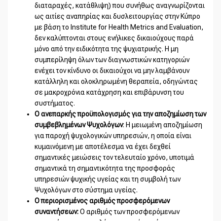
διαταραχές, κατάθλιψη) που συνήθως αναγνωρίζονται
ως αιτίες αναπηρίας και δυσλειτουργίας στην Κύπρο
με βάση το Institute for Health Metrics and Evaluation,
δεν καλύπτονται στους ενήλικες δικαιούχους παρά
μόνο από την ειδικότητα της ψυχιατρικής. Η μη
συμπερίληψη όλων των διαγνωστικών κατηγοριών
ενέχει τον κίνδυνο οι δικαιούχοι να μην λαμβάνουν
κατάλληλη και ολοκληρωμένη θεραπεία, οδηγώντας
σε μακροχρόνια κατάχρηση και επιβάρυνση του
συστήματος.
Ο
ανεπαρκής προϋπολογισμός για την αποζημίωση των
συμβεβλημένων Ψυχολόγων
: Η μειωμένη αποζημίωση
για παροχή ψυχολογικών υπηρεσιών, η οποία είναι
κυμαινόμενη με αποτέλεσμα να έχει δεχθεί
σημαντικές μειώσεις τον τελευταίο χρόνο, υποτιμά
σημαντικά τη σημαντικότητα της προσφοράς
υπηρεσιών ψυχικής υγείας και τη συμβολή των
Ψυχολόγων στο σύστημα υγείας.
Ο περιορισμένος αριθμός προσφερόμενων
συναντήσεων:
Ο αριθμός των προσφερόμενων