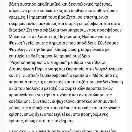
βάση αυστηρά ακαδημαϊκά και δεοντολογικά πρότυπα,
σύμφωνα με τις ευρωπαϊκές και διεθνείς κατευθυντήριες
γραμμές. Η πρακτική τους βασίζεται σε επιστημονικά
τεκμηριωμένες μεθόδους και διαρκή επιμόρφωση και αυτό
διασφαλίζει την ασφάλεια των υπηρεσιών που προσφέρουν.
Μάλιστα, στα πλαίσια της Παγκόσμιας Ημέρας για την
Ψυχική Υγεία και της σημασίας που αποδίδει ο Σύνδεσμος
Ψυχολόγων στην διαρκή επιμόρφωση, διοργάνωσε με
επιτυχία το 6ο Γερμανο-Κυπριακό συνέδριο
“Psychotherapeutic Dialogues” με θέμα «Κατάθλιψη:
Διαμόρφωση Περίπτωσης και Θεραπεία στην Ψυχοδυναμική
και τη Γνωστική-Συμπεριφορική Θεραπεία». Μέσα από τις
παρουσιάσεις, τις εποπτείες και τη συζήτηση αναδείχθηκε η
αξία του διαλόγου μεταξύ διαφορετικών θεραπευτικών
προσεγγίσεων για την κατανόηση και αντιμετώπιση της
κατάθλιψης. Συνεπώς, οι ψυχολόγοι αποτελούν σημαντικό
μέρος της στήριξης σε περιόδους ατομικής και συλλογικής
κρίσης, όπως έχει αποδειχθεί και από προηγούμενες
κρίσεις, όπως αυτή της πανδημίας.
Περαιτέρω, ο Σύνδεσμος Ψυχολόγων Κύπρου συμμετείχε