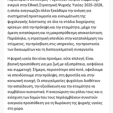
ενεργά στην Εθνική Στρατηγική Ψυχικής Υγείας 2025–2028,
η οποία αναγνωρίζει πλέον ξεκάθαρα την ανάγκη για
συστηματική προετοιμασία και ενσωμάτωση της
ψυχολογικής διάστασης σε όλα τα στάδια διαχείρισης
κρίσεων: από την πρόληψη και την ετοιμότητα, μέχρι την
άμεση ανταπόκριση και τη μακροπρόθεσμη αποκατάσταση.
Παράλληλα, η στρατηγική επενδύει στην καταπολέμηση του
στίγματος, την πρόσβαση στις υπηρεσίες, την προστασία
των δικαιωμάτων και τη διεπαγγελματική συνεργασία.
Η ψυχική υγεία δεν είναι προνόμιο, ούτε επιλογή. Είναι
βασική προϋπόθεση για μια ζωή με αξιοπρέπεια, ασφάλεια
και συμμετοχή. Σήμερα, περισσότερο από ποτέ, οφείλουμε
να επενδύσουμε στην πρόληψη, στη φροντίδα και στην
κοινωνική συνοχή. Οι επαγγελματίες ψυχολόγοι διαθέτουν
την εκπαίδευση, την εξειδίκευση και την ετοιμότητα να
συμβάλουν ουσιαστικά. Η αναγνώριση του ρόλου τους και η
ενίσχυση των δομών που τους περιλαμβάνουν συνιστούν
αναγκαία προϋπόθεση για τη θωράκιση της ψυχικής υγείας
στη χώρα.