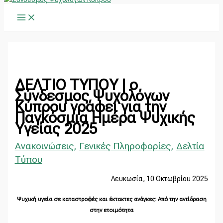
Main
Μετάβαση
Main
Α
Menu
στο
Menu
ν
περιεχόμενο
α
ζ
ή
τ
ΔΕΛΤΙΟ ΤΥΠΟΥ | ο
η
Σύνδεσμος Ψυχολόγων
Κύπρου γράφει για την
σ
Παγκόσμια Ημέρα Ψυχικής
η
Υγείας 2025
γ
Ανακοινώσεις
,
Γενικές Πληροφορίες
,
Δελτία
ι
Τύπου
α
:
Λευκωσία, 10 Οκτωβρίου 2025
Ψυχική υγεία σε καταστροφές και έκτακτες ανάγκες: Από την αντίδραση
στην ετοιμότητα