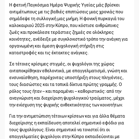
Η φετινή Παγκόσμια Ημέρα Ψυχικής Υγείας μάς βρίσκει
αντιμέτωπους με τις βαθιές επιπτώσεις μιας χρονιάς που
σημάδεψε τη συλλογική μας μνήμη. Η φονική πυρκαγιά του
καλοκαιριού 2025 στην Κύπρο, που κόστισε ανθρώπινες
ζωές και προκάλεσε τεράστιες ζημιές σε ολόκληρες
κοινότητες, ανέδειξε με συγκλονιστικό τρόπο την ανάγκη για
οργανωμένη και άμεση ψυχολογική στήριξη στις
καταστροφές και τις έκτακτες ανάγκες.
Σε τέτοιες κρίσιμες στιγμές, οι ψυχολόγοι της χώρας
ανταποκρίθηκαν εθελοντικά, με επαγγελματισμό, γνώση και
ενσυναίσθηση, παρέχοντας υποστήριξη στους πληγέντες,
τους διασώστες και τα τοπικά δίκτυα πρώτης γραμμής. Ο
ρόλος τους ήταν – και παραμένει – καθοριστικός: από την
αναγνώριση και διαχείριση ψυχολογικού τραύματος, μέχρι
την ενίσχυση της ψυχικής ανθεκτικότητας των κοινοτήτων.
Για την αντιμετώπιση τέτοιων κρίσεων και για άλλα θέματα
διαχείρισης η εκπαίδευση αποτελεί σημαντικό εφόδιο για
τους ψυχολόγους. Είναι σημαντικό να τονιστεί ότι οι
επαγγελματίες ψυχολόγοι στην Κύπρο εκπαιδεύονται με