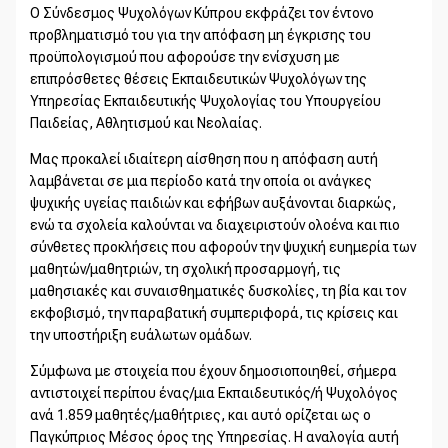
Ο Σύνδεσμος Ψυχολόγων Κύπρου εκφράζει τον έντονο
προβληματισμό του για την απόφαση μη έγκρισης του
προϋπολογισμού που αφορούσε την ενίσχυση με
επιπρόσθετες θέσεις Εκπαιδευτικών Ψυχολόγων της
Υπηρεσίας Εκπαιδευτικής Ψυχολογίας του Υπουργείου
Παιδείας, Αθλητισμού και Νεολαίας.
Μας προκαλεί ιδιαίτερη αίσθηση που η απόφαση αυτή
λαμβάνεται σε μια περίοδο κατά την οποία οι ανάγκες
ψυχικής υγείας παιδιών και εφήβων αυξάνονται διαρκώς,
ενώ τα σχολεία καλούνται να διαχειριστούν ολοένα και πιο
σύνθετες προκλήσεις που αφορούν την ψυχική ευημερία των
μαθητών/μαθητριών, τη σχολική προσαρμογή, τις
μαθησιακές και συναισθηματικές δυσκολίες, τη βία και τον
εκφοβισμό, την παραβατική συμπεριφορά, τις κρίσεις και
την υποστήριξη ευάλωτων ομάδων.
Σύμφωνα με στοιχεία που έχουν δημοσιοποιηθεί, σήμερα
αντιστοιχεί περίπου ένας/μια Εκπαιδευτικός/ή Ψυχολόγος
ανά 1.859 μαθητές/μαθήτριες, και αυτό ορίζεται ως ο
Παγκύπριος Μέσος όρος της Υπηρεσίας. Η αναλογία αυτή