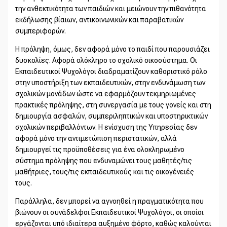
την ανθεκτικότητα των παιδιών και μειώνουν την πιθανότητα
εκδήλωσης βίαιων, αντικοινωνικών και παραβατικών
συμπεριφορών.
Η πρόληψη, όμως, δεν αφορά μόνο το παιδί που παρουσιάζει
δυσκολίες. Αφορά ολόκληρο το σχολικό οικοσύστημα. Οι
Εκπαιδευτικοί Ψυχολόγοι διαδραματίζουν καθοριστικό ρόλο
στην υποστήριξη των εκπαιδευτικών, στην ενδυνάμωση των
σχολικών μονάδων ώστε να εφαρμόζουν τεκμηριωμένες
πρακτικές πρόληψης, στη συνεργασία με τους γονείς και στη
δημιουργία ασφαλών, συμπεριληπτικών και υποστηρικτικών
σχολικών περιβαλλόντων. Η ενίσχυση της Υπηρεσίας δεν
αφορά μόνο την αντιμετώπιση περιστατικών, αλλά
δημιουργεί τις προϋποθέσεις για ένα ολοκληρωμένο
σύστημα πρόληψης που ενδυναμώνει τους μαθητές/τις
μαθήτριες, τους/τις εκπαιδευτικούς και τις οικογένειές
τους.
Παράλληλα, δεν μπορεί να αγνοηθεί η πραγματικότητα που
βιώνουν οι συνάδελφοι Εκπαιδευτικοί Ψυχολόγοι, οι οποίοι
εργάζονται υπό ιδιαίτερα αυξημένο φόρτο, καθώς καλούνται