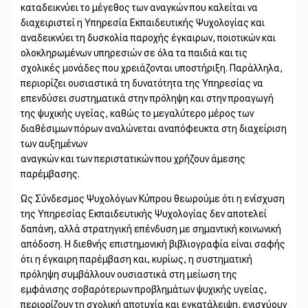
καταδεικνύει το μέγεθος των αναγκών που καλείται να
διαχειριστεί η Υπηρεσία Εκπαιδευτικής Ψυχολογίας και
αναδεικνύει τη δυσκολία παροχής έγκαιρων, ποιοτικών και
ολοκληρωμένων υπηρεσιών σε όλα τα παιδιά και τις
σχολικές μονάδες που χρειάζονται υποστήριξη. Παράλληλα,
περιορίζει ουσιαστικά τη δυνατότητα της Υπηρεσίας να
επενδύσει συστηματικά στην πρόληψη και στην προαγωγή
της ψυχικής υγείας, καθώς το μεγαλύτερο μέρος των
διαθέσιμων πόρων αναλώνεται αναπόφευκτα στη διαχείριση
των αυξημένων
αναγκών και των περιστατικών που χρήζουν άμεσης
παρέμβασης.
Ως Σύνδεσμος Ψυχολόγων Κύπρου θεωρούμε ότι η ενίσχυση
της Υπηρεσίας Εκπαιδευτικής Ψυχολογίας δεν αποτελεί
δαπάνη, αλλά στρατηγική επένδυση με σημαντική κοινωνική
απόδοση. Η διεθνής επιστημονική βιβλιογραφία είναι σαφής
ότι η έγκαιρη παρέμβαση και, κυρίως, η συστηματική
πρόληψη συμβάλλουν ουσιαστικά στη μείωση της
εμφάνισης σοβαρότερων προβλημάτων ψυχικής υγείας,
περιορίζουν τη σχολική αποτυχία και εγκατάλειψη, ενισχύουν