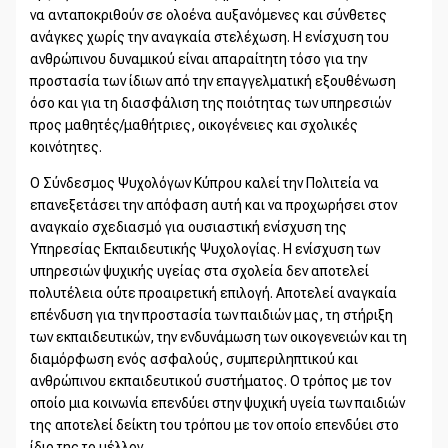
να ανταποκριθούν σε ολοένα αυξανόμενες και σύνθετες
ανάγκες χωρίς την αναγκαία στελέχωση. Η ενίσχυση του
ανθρώπινου δυναμικού είναι απαραίτητη τόσο για την
προστασία των ίδιων από την επαγγελματική εξουθένωση
όσο και για τη διασφάλιση της ποιότητας των υπηρεσιών
προς μαθητές/μαθήτριες, οικογένειες και σχολικές
κοινότητες.
Ο Σύνδεσμος Ψυχολόγων Κύπρου καλεί την Πολιτεία να
επανεξετάσει την απόφαση αυτή και να προχωρήσει στον
αναγκαίο σχεδιασμό για ουσιαστική ενίσχυση της
Υπηρεσίας Εκπαιδευτικής Ψυχολογίας. Η ενίσχυση των
υπηρεσιών ψυχικής υγείας στα σχολεία δεν αποτελεί
πολυτέλεια ούτε προαιρετική επιλογή. Αποτελεί αναγκαία
επένδυση για την προστασία των παιδιών μας, τη στήριξη
των εκπαιδευτικών, την ενδυνάμωση των οικογενειών και τη
διαμόρφωση ενός ασφαλούς, συμπεριληπτικού και
ανθρώπινου εκπαιδευτικού συστήματος. Ο τρόπος με τον
οποίο μια κοινωνία επενδύει στην ψυχική υγεία των παιδιών
της αποτελεί δείκτη του τρόπου με τον οποίο επενδύει στο
ίδιο της το μέλλον.