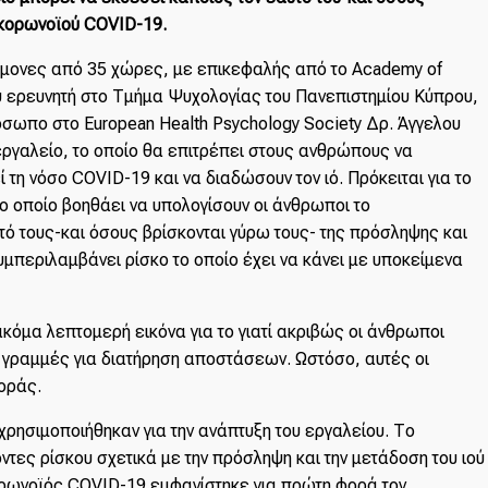
 κορωνοϊού COVID-19.
μονες από 35 χώρες, με επικεφαλής από το Academy of
ου ερευνητή στο Τμήμα Ψυχολογίας του Πανεπιστημίου Κύπρου,
σωπο στο European Health Psychology Society Δρ. Άγγελου
εργαλείο, το οποίο θα επιτρέπει στους ανθρώπους να
ί τη νόσο COVID-19 και να διαδώσουν τον ιό. Πρόκειται για το
το οποίο βοηθάει να υπολογίσουν οι άνθρωποι το
τό τους-και όσους βρίσκονται γύρω τους- της πρόσληψης και
μπεριλαμβάνει ρίσκο το οποίο έχει να κάνει με υποκείμενα
κόμα λεπτομερή εικόνα για το γιατί ακριβώς οι άνθρωποι
ς γραμμές για διατήρηση αποστάσεων. Ωστόσο, αυτές οι
οράς.
χρησιμοποιήθηκαν για την ανάπτυξη του εργαλείου. Το
τες ρίσκου σχετικά με την πρόσληψη και την μετάδοση του ιού
ορωνοϊός COVID-19 εμφανίστηκε για πρώτη φορά τον