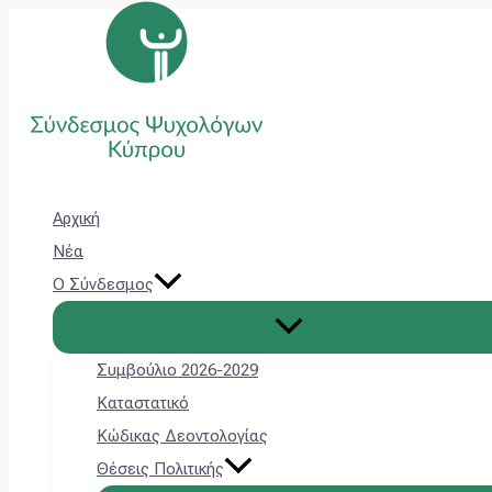
Εναλλαγή
Εναλλαγή
Εναλλαγή
Εναλλαγή
Εναλλαγή
Εναλλαγή
Εναλλαγή
Εναλλαγή
Μετάβαση
Main
μενού
μενού
μενού
μενού
μενού
μενού
μενού
μενού
στο
Menu
περιεχόμενο
Αρχική
Νέα
Ο Σύνδεσμος
Συμβούλιο 2026-2029
Καταστατικό
Κώδικας Δεοντολογίας
Θέσεις Πολιτικής