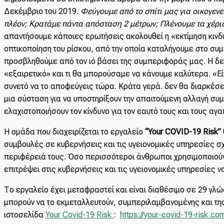
Δεκέμβριο του 2019.
Φεύγουμε από το σπίτι μας για οικογενε
πλέον; Κρατάμε πάντα απόσταση 2 μέτρων; Πλένουμε τα χέρια
απαντήσουμε κάποιες ερωτήσεις ακολουθεί η «εκτίμηση κινδύ
οπτικοποίηση του ρίσκου, από την οποία καταλήγουμε στο σ
προσβληθούμε από τον ιό βάσει της συμπεριφοράς μας. Η δε
«εξαιρετικό» και τι θα μπορούσαμε να κάνουμε καλύτερα. «Είν
συνετό να το αποφεύγεις τώρα. Κράτα γερά. δεν θα διαρκέσει
μια σύσταση για να υποστηρίξουν την απαιτούμενη αλλαγή συ
ελαχιστοποιήσουν τον κίνδυνο για τον εαυτό τους και τους αγ
Η ομάδα που διαχειρίζεται το εργαλείο
“
Your
COVID
-19
Risk
”
συμβουλές σε κυβερνήσεις και τις υγειονομικές υπηρεσίες σ
περιφέρειά τους. Όσο περισσότεροι άνθρωποι χρησιμοποιούν 
επιτρέψει στις κυβερνήσεις και τις υγειονομικές υπηρεσίες ν
Το εργαλείο έχει μεταφραστεί και είναι διαθέσιμο σε 29 γλώ
μπορούν να το εκμεταλλευτούν, συμπεριλαμβανομένης και τη
ιστοσελίδα
Your Covid-19 Risk
:
https://your-covid-19-risk.co