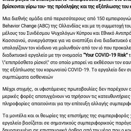
βρίσκονται γύρω του- της πρόσληψης και της εξάπλωσης του
Μια διεθνής ομάδα από περισσότερους από 150 εμπειρογνώ
Behavior Change (ABC) της Ολλανδίας και με τη συμμετοχή τ
μέλους του Συνδέσμου Ψυχολόγων Κύπρου και Εθνικό Αντιπρό
Κασσιανού, συνεργάστηκε για να αναπτύξει ένα διαδικτυακό 
υπολογίζουν τον κίνδυνο να μολυνθούν από τον ιό που προκαλε
διαδικτυακό εργαλείο με την ονομασία
“Your COVID-19 Risk”
\”επιπρόσθετο ρίσκο\” στο οποίο μπορεί να εκθέσουν τον εαυ
της εξάπλωσης του κορωνοϊού COVID-19. Το εργαλείο δεν συ
συμπτώματα ασθενειών
Μέχρι στιγμής, οι υφιστάμενες πρωτοβουλίες δεν παρέχουν α
μερικές φορές αποτυγχάνουν να τηρήσουν τις κατευθυντήριε
πληροφορίες απαιτούνται για την επίτευξη αλλαγής συμπεριφ
Τα μοντέλα και οι θεωρίες της επιστήμης της συμπεριφοράς 
εργαλείο βασίζεται σε σημαντικούς συμπεριφορικούς παράγον
δημοσιευμένα σε επιστημονικά άρθρα από την μέρα που ο κ