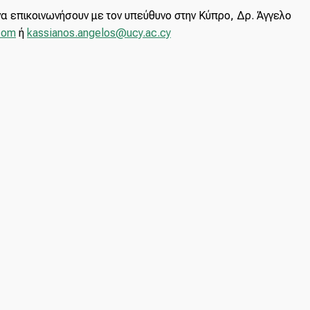
α επικοινωνήσουν με τον υπεύθυνο στην Κύπρο, Δρ. Άγγελο
com
ή
kassianos.angelos@ucy.ac.cy