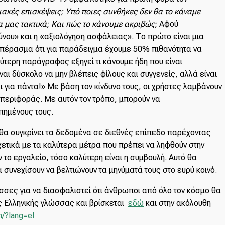
ιακές επισκέψεις; Υπό ποιες συνθήκες δεν θα το κάναμε
 μας τακτικά; Και πώς το κάνουμε ακριβώς;
Αφού
νου» και η «αξιολόγηση ασφάλειας». Το πρώτο είναι μια
υμπέρασμα ότι για παράδειγμα έχουμε 50% πιθανότητα να
ύτερη παράγραφος εξηγεί τι κάνουμε ήδη που είναι
αι δύσκολο να μην βλέπεις φίλους και συγγενείς, αλλά είναι
 για πάντα!» Με βάση τον κίνδυνο τους, οι χρήστες λαμβάνουν
μπεριφοράς. Με αυτόν τον τρόπο, μπορούν να
απημένους τους.
θα συγκρίνει τα δεδομένα σε διεθνές επίπεδο παρέχοντας
χετικά με τα καλύτερα μέτρα που πρέπει να ληφθούν στην
το εργαλείο, τόσο καλύτερη είναι η συμβουλή. Αυτό θα
α συνεχίσουν να βελτιώνουν τα μηνύματά τους στο ευρύ κοινό.
σσες για να διασφαλιστεί ότι άνθρωποι από όλο τον κόσμο θα
ς Ελληνικής γλώσσας και βρίσκεται
εδώ
και στην ακόλουθη
m/?lang=el