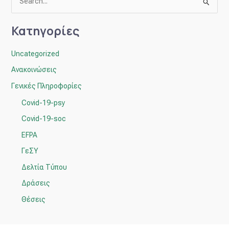
Α
ν
Κατηγορίες
α
ζ
Uncategorized
ή
Ανακοινώσεις
τ
Γενικές Πληροφορίες
η
Covid-19-psy
σ
η
Covid-19-soc
γ
EFPA
ι
ΓεΣΥ
α
Δελτία Τύπου
:
Δράσεις
Θέσεις