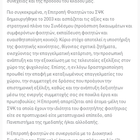
συνέχειας και της προόδου του κλάδου μας.
Πιο συγκεκριμένα, η Επιτροπή Φοιτητών του ΣΨΚ
δημιουργήθηκε το 2003 και ασπάζεται τις αξίες και το
στρατηγικό πλάνο του Συνδέσμου (προάσπιση δικαιωμάτων και
συμφερόντων φοιτητών, εκπαίδευση φοιτητών και
ευαισθητοποίηση κοινού). Κύριο στόχο αποτελεί η υποστήριξη
της φοιτητικής κοινότητας, θίγοντας σχετικά ζητήματα,
ενισχύοντας την επαγγελματική κατάρτιση, την προσωπική
ανάπτυξη και την εξοικείωση με τις τελευταίες εξελίξεις στον
χώρο της ψυχολογίας. Επίσης, η εν λόγω δραστηριοποίηση
προωθεί την επαφή με καταξιωμένους επαγγελματίες του
χώρου, την συμμετοχή σε δράσεις που προάγουν την
επιστημονική εξέλιξη, καθώς και την ανάπτυξη δεξιοτήτων
μέσω της ενεργής συμμετοχής σας σε ποικίλα έργα και
πρωτοβουλίες. Η Επιτροπή απαρτίζεται από άτομα-μέλη του
ΣΨΚ τα οποία έχουν την ιδιότητα του φοιτητή/της φοιτήτριας
είτε σε προπτυχιακό είτε μεταπτυχιακό επίπεδο, από
Πανεπιστήμια της ημεδαπής ή/και αλλοδαπής.
Η Επιτροπή φοιτητών σε συνεργασία με το Διοικητικό