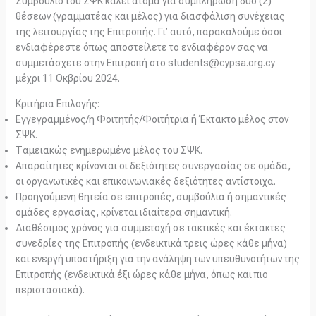
Συμβούλιο του ΣΨΚ καλεί άτομα για συμπλήρωση δύο (2)
θέσεων (γραμματέας και μέλος) για διασφάλιση συνέχειας
της λειτουργίας της Επιτροπής. Γι’ αυτό, παρακαλούμε όσοι
ενδιαφέρεστε όπως αποστείλετε το ενδιαφέρον σας να
συμμετάσχετε στην Επιτροπή στο students@cypsa.org.cy
μέχρι 11 Οκβρίου 2024.
Κριτήρια Επιλογής:
Εγγεγραμμένος/η Φοιτητής/Φοιτήτρια ή Έκτακτο μέλος στον
ΣΨΚ.
Ταμειακώς ενημερωμένο μέλος του ΣΨΚ.
Απαραίτητες κρίνονται οι δεξιότητες συνεργασίας σε ομάδα,
οι οργανωτικές και επικοινωνιακές δεξιότητες αντίστοιχα.
Προηγούμενη θητεία σε επιτροπές, συμβούλια ή σημαντικές
ομάδες εργασίας, κρίνεται ιδιαίτερα σημαντική.
Διαθέσιμος χρόνος για συμμετοχή σε τακτικές και έκτακτες
συνεδρίες της Επιτροπής (ενδεικτικά τρεις ώρες κάθε μήνα)
και ενεργή υποστήριξη για την ανάληψη των υπευθυνοτήτων της
Επιτροπής (ενδεικτικά έξι ώρες κάθε μήνα, όπως και πιο
περιστασιακά).