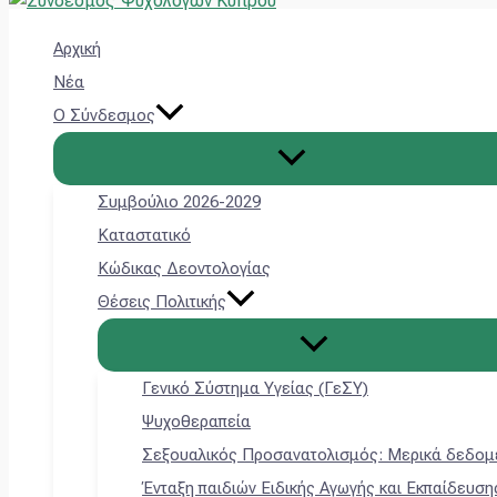
Εναλλαγή
Εναλλαγή
Εναλλαγή
Εναλλαγή
Εναλλαγή
Εναλλαγή
Εναλλαγή
Εναλλαγή
Μετάβαση
Main
μενού
μενού
μενού
μενού
μενού
μενού
μενού
μενού
στο
Menu
Αρχική
περιεχόμενο
Νέα
Ο Σύνδεσμος
Συμβούλιο 2026-2029
Καταστατικό
Κώδικας Δεοντολογίας
Θέσεις Πολιτικής
Γενικό Σύστημα Υγείας (ΓεΣΥ)
Ψυχοθεραπεία
Σεξουαλικός Προσανατολισμός: Μερικά δεδομ
Ένταξη παιδιών Ειδικής Αγωγής και Εκπαίδευση