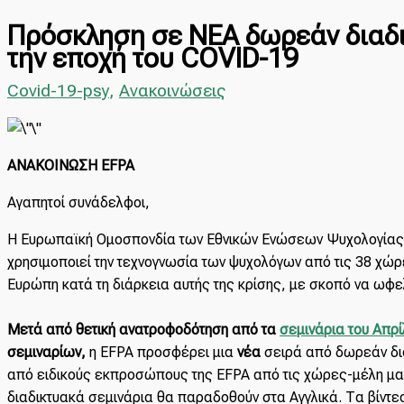
Πρόσκληση σε ΝΕΑ δωρεάν διαδι
την εποχή του COVID-19
Covid-19-psy
,
Ανακοινώσεις
ΑΝΑΚΟΙΝΩΣΗ EFPA
Αγαπητοί συνάδελφοι,
Η Ευρωπαϊκή Ομοσπονδία των Εθνικών Ενώσεων Ψυχολογίας (Eu
χρησιμοποιεί την τεχνογνωσία των ψυχολόγων από τις 38 χώρε
Ευρώπη κατά τη διάρκεια αυτής της κρίσης, με σκοπό να ωφε
Μετά από θετική ανατροφοδότηση από τα
σεμινάρια του Απρ
σεμιναρίων,
η EFPA προσφέρει μια
νέα
σειρά από δωρεάν δια
από ειδικούς εκπροσώπους της EFPA από τις χώρες-μέλη μας
διαδικτυακά σεμινάρια θα παραδοθούν στα Αγγλικά. Τα βίντ