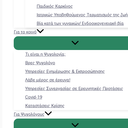
Παιδικός Καρκίνος
Ιατρικώς Υποβηθούμενος Τερματισμός της ζωή
Βία κατά των γυναικών/ Ενδοοικογενειακή βία
Για το κοινό
Τι είναι η Ψυχολογία;
Βρες Ψυχολόγο
Υπηρεσίες Ενημέρωσης & Εκπροσώπησης
Λάβε μέρος σε έρευνα!
Υπηρεσίες Συνεργασίας σε Ερευνητικές Προτάσεις
Covid-19
Καταστάσεις Κρίσης
Για Ψυχολόγους