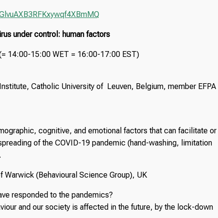
/WN_GlvuAXB3RFKxywqf4XBmMQ
rus under control: human factors
 (= 14:00-15:00 WET = 16:00-17:00 EST)
Institute, Catholic University of Leuven, Belgium, member EFPA
ographic, cognitive, and emotional factors that can facilitate or
 spreading of the COVID-19 pandemic (hand-washing, limitation
.
 of Warwick (Behavioural Science Group), UK
have responded to the pandemics?
iour and our society is affected in the future, by the lock-down