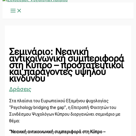
Main
Μετάβαση
Main
Α
Menu
στο
Menu
ν
περιεχόμενο
α
ζ
ή
τ
Σεμινάριο: Νεανική
η
αντικοινωνική συμπεριφορά
στη Κύπρο – προστατευτικοί
σ
και παράγοντες υψηλού
η
κινδύνου
γ
Δράσεις
ι
α
Στα πλαίσια του Ευρωπαϊκού Εξαμήνου ψυχολογίας
:
“Psychology bridging the gap’’, η Επιτροπή Φοιτητών του
Συνδέσμου Ψυχολόγων Κύπρου διοργανώνει σεμινάριο με
θέμα:
“Νεανική αντικοινωνική συμπεριφορά στη Κύπρο –