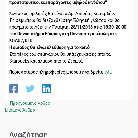
προστατευτικοί και παράγοντες υψηλού κινδύνου”
Κεντρικός ομιλητής θα είναι ο Δρ. Ανδρέας Καπαρδής.
Το σεμινάριο θα διεξαχθεί στην Ελληνική γλώσσα και θα
πραγματοποιηθεί την
Τετάρτη, 28/11/2018 στις 18:30-20:00
στο Πανεπιστήμιο Κύπρου, στη Πανεπιστημιούπολη στο
ΚΟΔ07, 010
.
Η είσοδος θα είναι ελεύθερη για το κοινό
.
Στο τέλος του σεμιναρίου θα υπάρχει καφές από τα
Starbucks και αλμυρά από το Ζορμπά.
Περισσότερες πληροφορίες μπορείτε να βρείτε
εδώ
.
←
Προηγούμενο Άρθρο
Επόμενο Άρθρο
→
Αναζήτηση