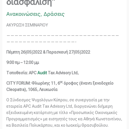
διασφάλιση”
Ανακοινώσεις
,
Δράσεις
ΑΚΥΡΩΣΗ ΣΕΜΙΝΑΡΙΟΥ
————————————————————————————
—————————————————-
Πέμπτη 26|05|2022 & Παρασκευή 27|05|2022
9:00 πμ – 12:00 μμ
Τοποθεσία:
APC
Audit
Tax
Advisory
Ltd
,
ος
CITY
FORUM
: Φλωρίνης 11, 6
όροφος (έναντι ξενοδοχείο
Cleopatra
), 1065, Λευκωσία
Ο Σύνδεσμος Ψυχολόγων Κύπρου, σε συνεργασία με την
εταιρεία APC Audit Tax Advisory Ltd, διοργανώνει διήμερη
εξειδικευμένη κατάρτιση με τίτλο «Προσωπικός Οικονομικός
Προγραμματισμός» με εισηγητές τους κα Αθηνά Κωνσταντίνου,
κα Βασιλεία Πολυκάρπου, και κο Ιωακείμ Θρασυβούλου.