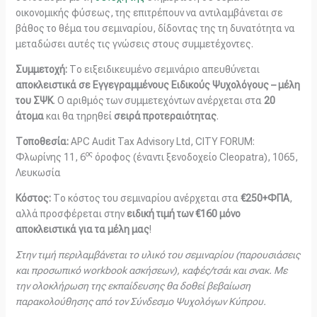
οικονομικής φύσεως, της επιτρέπουν να αντιλαμβάνεται σε
βάθος το θέμα του σεμιναρίου, δίδοντας της τη δυνατότητα να
μεταδώσει αυτές τις γνώσεις στους συμμετέχοντες.
Συμμετοχή:
Το ειξειδικευμένο σεμινάριο απευθύνεται
αποκλειστικά σε Εγγεγραμμένους Ειδικούς Ψυχολόγους – μέλη
του ΣΨΚ
. Ο αριθμός των συμμετεχόντων ανέρχεται στα
20
άτομα
και θα τηρηθεί
σειρά προτεραιότητας
.
Τοποθεσία:
APC Audit Tax Advisory Ltd, CITY FORUM:
ος
Φλωρίνης 11, 6
όροφος (έναντι ξενοδοχείο Cleopatra), 1065,
Λευκωσία
Κόστος:
Το κόστος του σεμιναρίου ανέρχεται στα
€250+ΦΠΑ
,
αλλά προσφέρεται στην
ειδική τιμή των €160 μόνο
αποκλειστικά για τα μέλη μας
!
Στην τιμή περιλαμβάνεται το υλικό του σεμιναρίου (παρουσιάσεις
και προσωπικό
workbook
ασκήσεων), καφές/τσάι και σνακ. Με
την ολοκλήρωση της εκπαίδευσης θα δοθεί βεβαίωση
παρακολούθησης από τον Σύνδεσμο Ψυχολόγων Κύπρου.