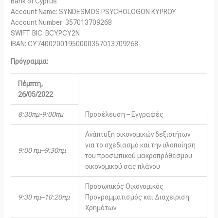
Bank of Cyprus
Account Name: SYNDESMOS PSYCHOLOGON KYPROY
Account Number: 357013709268
SWIFT BIC: BCYPCY2N
IBAN: CY74002001950000357013709268
Πρόγραμμα:
Πέμπτη,
26/05/2022
8:30πμ-9:00πμ
Προσέλευση – Εγγραφές
Ανάπτυξη οικονομικών δεξιοτήτων
για το σχεδιασμό και την υλοποίηση
9:00 πμ–9:30πμ
του προσωπικού μακροπρόθεσμου
οικονομικού σας πλάνου
Προσωπικός Οικονομικός
9:30 πμ–10:20πμ
Προγραμματισμός και Διαχείριση
Χρημάτων