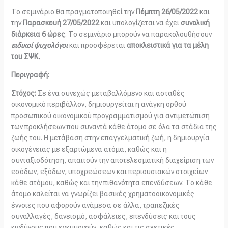
Το σεμινάριο θα πραγματοποιηθεί την
Πέμπτη 26/05/2022
και
την
Παρασκευή 27/05/2022
και υπολογίζεται να έχει
συνολική
διάρκεια 6 ώρες
. Το σεμινάριο μπορούν να παρακολουθήσουν
ειδικοί ψυχολόγοι
και προσφέρεται
αποκλειστικά για τα μέλη
του ΣΨΚ
.
Περιγραφή:
Στόχος:
Σε ένα συνεχώς μεταβαλλόμενο και ασταθές
οικονομικό περιβάλλον, δημιουργείται η ανάγκη ορθού
προσωπικού οικονομικού προγραμματισμού για αντιμετώπιση
των προκλήσεων που συναντά κάθε άτομο σε όλα τα στάδια της
ζωής του. Η μετάβαση στην επαγγελματική ζωή, η δημιουργία
οικογένειας με εξαρτώμενα ατόμα, καθώς και η
συνταξιοδότηση, απαιτούν την αποτελεσματική διαχείριση των
εσόδων, εξόδων, υποχρεώσεων και περιουσιακών στοιχείων
κάθε ατόμου, καθώς και την πιθανότητα επενδύσεων. Το κάθε
άτομο καλείται να γνωρίζει βασικές χρηματοοικονομικές
έννοιες που αφορούν ανάμεσα σε άλλα, τραπεζικές
συναλλαγές, δανεισμό, ασφάλειες, επενδύσεις και τους
κινδύνους που εγκυμονούν, καθώς και τις σχετικές