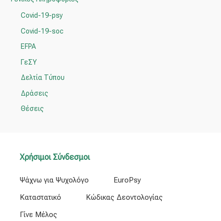
η
Covid-19-psy
σ
η
Covid-19-soc
γ
EFPA
ι
ΓεΣΥ
α
Δελτία Τύπου
:
Δράσεις
Θέσεις
Χρήσιμοι Σύνδεσμοι
Ψάχνω για Ψυχολόγο
EuroPsy
Καταστατικό
Κώδικας Δεοντολογίας
Γίνε Μέλος