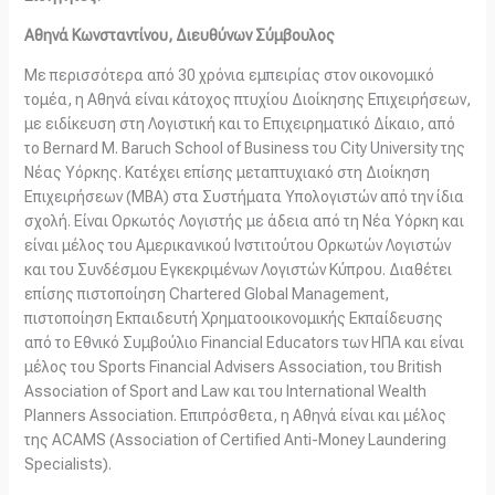
Αθηνά Κωνσταντίνου, Διευθύνων Σύμβουλος
Με περισσότερα από 30 χρόνια εμπειρίας στον οικονομικό
τομέα, η Αθηνά είναι κάτοχος πτυχίου Διοίκησης Επιχειρήσεων,
με ειδίκευση στη Λογιστική και το Επιχειρηματικό Δίκαιο, από
το Bernard M. Baruch School of Business του City University της
Νέας Υόρκης. Κατέχει επίσης μεταπτυχιακό στη Διοίκηση
Επιχειρήσεων (MBA) στα Συστήματα Υπολογιστών από την ίδια
σχολή. Είναι Ορκωτός Λογιστής με άδεια από τη Νέα Υόρκη και
είναι μέλος του Αμερικανικού Ινστιτούτου Ορκωτών Λογιστών
και του Συνδέσμου Εγκεκριμένων Λογιστών Κύπρου. Διαθέτει
επίσης πιστοποίηση Chartered Global Management,
πιστοποίηση Εκπαιδευτή Χρηματοοικονομικής Εκπαίδευσης
από το Εθνικό Συμβούλιο Financial Educators των ΗΠΑ και είναι
μέλος του Sports Financial Advisers Association, του British
Association of Sport and Law και του International Wealth
Planners Association. Επιπρόσθετα, η Αθηνά είναι και μέλος
της ACAMS (Association of Certified Anti-Money Laundering
Specialists).