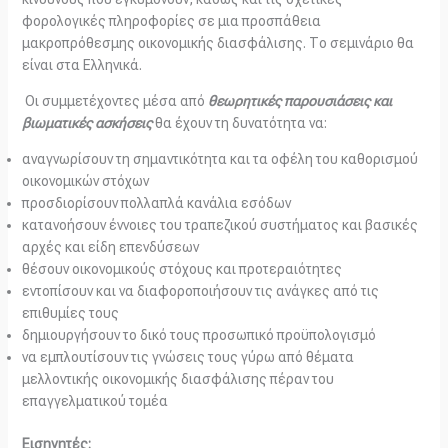
φορολογικές πληροφορίες σε μια προσπάθεια
μακροπρόθεσμης οικονομικής διασφάλισης. Το σεμινάριο θα
είναι στα Ελληνικά.
Οι συμμετέχοντες μέσα από
θεωρητικές παρουσιάσεις και
βιωματικές ασκήσεις
θα έχουν τη δυνατότητα να:
αναγνωρίσουν τη σημαντικότητα και τα οφέλη του καθορισμού
οικονομικών στόχων
προσδιορίσουν πολλαπλά κανάλια εσόδων
κατανοήσουν έννοιες του τραπεζικού συστήματος και βασικές
αρχές και είδη επενδύσεων
θέσουν οικονομικούς στόχους και προτεραιότητες
εντοπίσουν και να διαφοροποιήσουν τις ανάγκες από τις
επιθυμίες τους
δημιουργήσουν το δικό τους προσωπικό προϋπολογισμό
να εμπλουτίσουν τις γνώσεις τους γύρω από θέματα
μελλοντικής οικονομικής διασφάλισης πέραν του
επαγγελματικού τομέα
Εισηγητές: