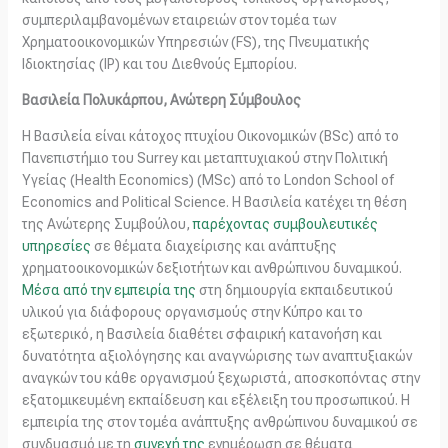
συμπεριλαμβανομένων εταιρειών στον τομέα των
Χρηματοοικονομικών Υπηρεσιών (FS), της Πνευματικής
Ιδιοκτησίας (IP) και του Διεθνούς Εμπορίου.
Βασιλεία Πολυκάρπου, Ανώτερη Σύμβουλος
Η Βασιλεία είναι κάτοχος πτυχίου Οικονομικών (BSc) από το
Πανεπιστήμιο του Surrey και μεταπτυχιακού στην Πολιτική
Υγείας (Health Economics) (MSc) από το London School of
Economics and Political Science. Η Βασιλεία κατέχει τη θέση
της Ανώτερης Συμβούλου,
παρέχοντας συμβουλευτικές
υπηρεσίες
σε θέματα διαχείρισης και ανάπτυξης
χρηματοοικονομικών δεξιοτήτων και ανθρώπινου δυναμικού.
Μέσα από την εμπειρία της
στη δημιουργία εκπαιδευτικού
υλικού για διάφορους οργανισμούς στην Κύπρο και το
εξωτερικό, η Βασιλεία διαθέτει σφαιρική κατανοήση και
δυνατότητα αξιολόγησης και αναγνώρισης των αναπτυξιακών
αναγκών του κάθε οργανισμού ξεχωριστά, αποσκοπόντας στην
εξατομικευμένη εκπαίδευση και εξέλειξη του προσωπικού. Η
εμπειρία της στον τομέα ανάπτυξης ανθρώπινου δυναμικού σε
συνδυασμό με τη
συνεχή της
ενημέρωση σε θέματα