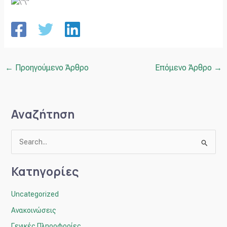
←
Προηγούμενο Άρθρο
Επόμενο Άρθρο
→
Αναζήτηση
Α
ν
Κατηγορίες
α
ζ
Uncategorized
ή
Ανακοινώσεις
τ
Γενικές Πληροφορίες