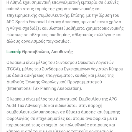
Η Αθηνά έχει σημαντική επαγγελματική εμπειρία σε διεθνές
επίπεδο στους τομείς της χρηματοοικονομικής και
επιχειρηματικής συμβουλευτικής. Επίσης, με την ίδρυση του
APC Sports Financial Literacy Academy, πριν από πέντε χρόνια,
η Αθηνά σχεδιάζει και υλοποιεί μαθήματα χρηματοοικονομικής
φύσεως σε αθλητικές ακαδημίες, αθλητικούς συλλόγους και
άλλους οργανισμούς παγκοσμίως.
Ιωακείμ
Θρασυβούλου, Διευθυντής
Ο Ιωακειμ είναι μέλος του Συνδέσμου Ορκωτών Λογιστών
(FCCA), μέλος του Συνδέσμου Εγκεκριμένων Λογιστών Κύπρου
με άδεια ασκήσεως επαγγέλματος, καθώς και μέλος της
Διεθνούς Ένωσης Φορολογικού Προγραμματισμού
(International Tax Planning Association).
Ο Ιωακείμ είναι μέλος του Διοικητικού Συμβουλίου της APC
Audit Tax Advisory Ltd και ειδικεύεται στην παροχή
συμβουλευτικών υπηρεσιών σε θέματα άμεσης και έμμεσης
φορολογίας σε επιχειρηματίες και άτομα αναφορικά με τα
περιουσιακά τους στοιχεία, σε πολυεθνικές εταιρείες και
κάποιους από τους μεγαλύτερους τοπικούς οργανισμούς,