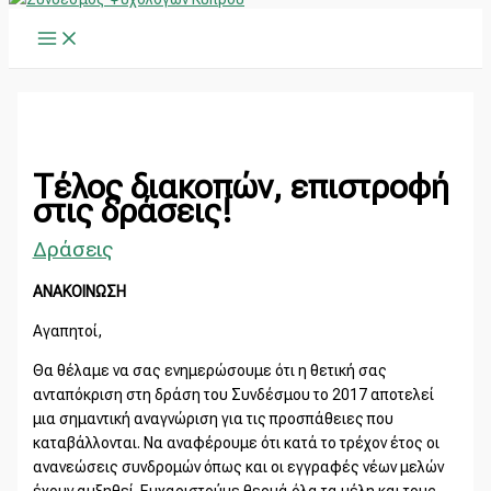
Main
Μετάβαση
Main
Α
Menu
στο
Menu
ν
περιεχόμενο
α
ζ
ή
τ
Τέλος διακοπών, επιστροφή
η
στις δράσεις!
σ
Δράσεις
η
γ
ΑΝΑΚΟΙΝΩΣΗ
ι
Αγαπητοί,
α
Θα θέλαμε να σας ενημερώσουμε ότι η θετική σας
:
ανταπόκριση στη δράση του Συνδέσμου το 2017 αποτελεί
μια σημαντική αναγνώριση για τις προσπάθειες που
καταβάλλονται. Να αναφέρουμε ότι κατά το τρέχον έτος οι
ανανεώσεις συνδρομών όπως και οι εγγραφές νέων μελών
έχουν αυξηθεί. Ευχαριστούμε θερμά όλα τα μέλη και τους