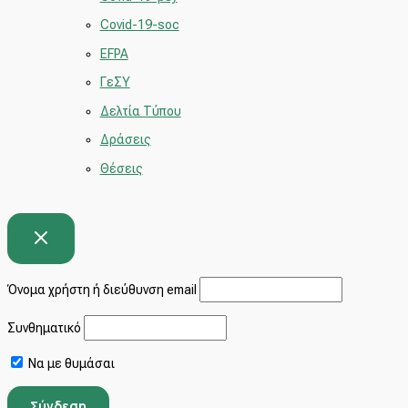
Covid-19-soc
EFPA
ΓεΣΥ
Δελτία Τύπου
Δράσεις
Θέσεις
Όνομα χρήστη ή διεύθυνση email
Συνθηματικό
Να με θυμάσαι