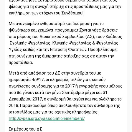
φίλους για τη συνεχή στήριξη στις προσπάθειες μας για την
εκπλήρωση των στόχων του Συνδέσμου!
Με ανανεωμένο ενθουσιασμό και δέσμευση για το
φθινόπωρο και χειμώνα, προγραμματίζονται νέες δράσεις
από μέρους του Διοικητικού Συμβουλίου (ΔΣ), τους Κλάδους
Σχολικής Ψυχολογίας, Κλινικής Ψυχολογίας & Ψυχολογίας
Υγείας καθώς και την Επιτροπή Φοιτητών. Προσβλέπουμε
στη συνέχιση της έμπρακτης στήριξης σας σε αυτήν την
προσπάθεια.
Μετά από απόφαση του ΔΣ στην συνεδρία του με
ημερομηνία 4/9/17, οι πληρωμές τελών για σκοπούς
ανανέωσης συνδρομής για το 2017 ή εγγραφής νέου μέλους
που θα γίνουν κατά τον μήνα Σεπτέμβριο μέχρι και 31
Δεκεμβρίου 2017, η συνδρομή θα ισχύει και για ολόκληρο το
2018. Παρακαλούμε όπως ακολουθήσετε τον σύνδεσμο της
ιστοσελίδας μας για τις σχετικές πληροφορίες:
http://cypsa.org.cy/association/members/
Εκ μέρους του ΔΣ