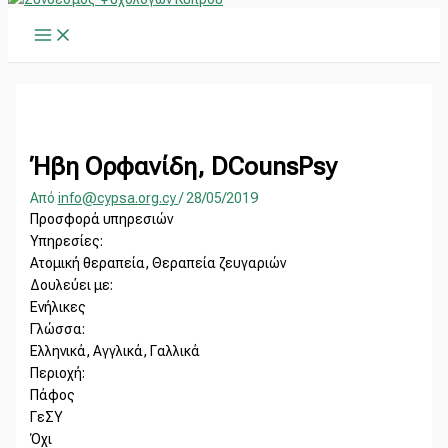
Main
Μετάβαση
Main
Α
Menu
στο
Menu
ν
περιεχόμενο
α
ζ
ή
τ
Ήβη Ορφανίδη, DCounsPsy
η
Από
info@cypsa.org.cy
/
28/05/2019
σ
Προσφορά υπηρεσιών
η
Υπηρεσίες:
Ατομική θεραπεία, Θεραπεία ζευγαριών
γ
Δουλεύει με:
ι
Ενήλικες
α
Γλώσσα:
:
Ελληνικά, Αγγλικά, Γαλλικά
Περιοχή:
Πάφος
ΓεΣΥ
Όχι