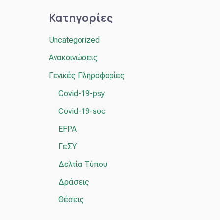
ζ
Κατηγορίες
ή
τ
Uncategorized
η
Ανακοινώσεις
σ
Γενικές Πληροφορίες
η
Covid-19-psy
γ
Covid-19-soc
ι
α
EFPA
:
ΓεΣΥ
Δελτία Τύπου
Δράσεις
Θέσεις