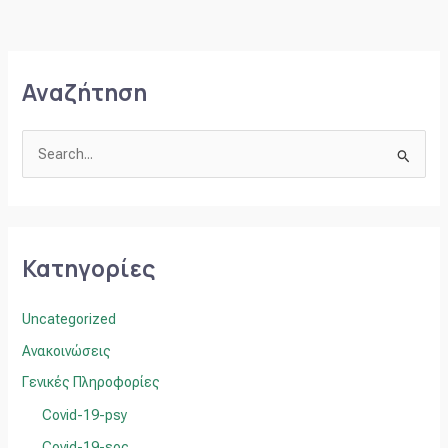
Αναζήτηση
Α
ν
α
ζ
Κατηγορίες
ή
τ
Uncategorized
η
Ανακοινώσεις
σ
Γενικές Πληροφορίες
η
γ
Covid-19-psy
ι
Covid-19-soc