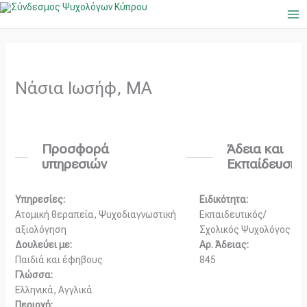
Μετάβαση
Ma
στο
Me
περιεχόμενο
Νάσια Ιωσήφ, ΜΑ
Προσφορά
Άδεια και
υπηρεσιών
Εκπαίδευση
Υπηρεσίες:
Ειδικότητα:
Ατομική θεραπεία, Ψυχοδιαγνωστική
Εκπαιδευτικός/
αξιολόγηση
Σχολικός Ψυχολόγος
Δουλεύει με:
Αρ. Άδειας:
Παιδιά και έφηβους
845
Γλώσσα:
Ελληνικά, Αγγλικά
Περιοχή: