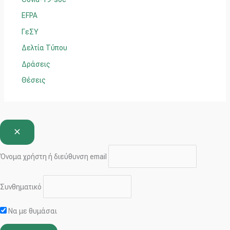
α
EFPA
:
ΓεΣΥ
Δελτία Τύπου
Δράσεις
Θέσεις
Όνομα χρήστη ή διεύθυνση email
Συνθηματικό
Να με θυμάσαι