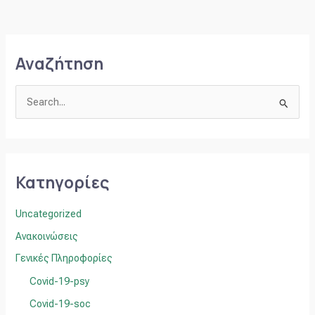
Αναζήτηση
Α
ν
α
ζ
Κατηγορίες
ή
τ
Uncategorized
η
Ανακοινώσεις
σ
Γενικές Πληροφορίες
η
Covid-19-psy
γ
ι
Covid-19-soc