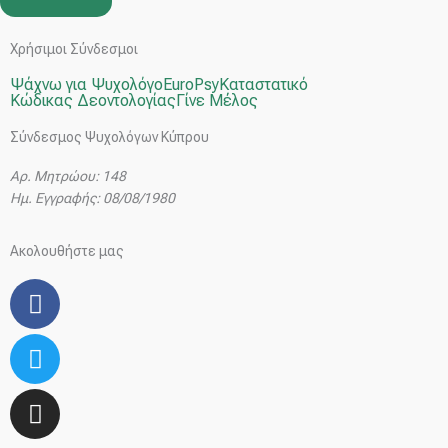
Χρήσιμοι Σύνδεσμοι
Ψάχνω για Ψυχολόγο
EuroPsy
Καταστατικό
Κώδικας Δεοντολογίας
Γίνε Μέλος
Σύνδεσμος Ψυχολόγων Κύπρου
Αρ. Μητρώου: 148
Ημ. Εγγραφής: 08/08/1980
Ακολουθήστε μας
Facebook
Twitter
Instagram