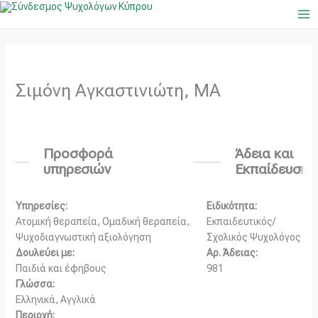
Μετάβαση
Ma
στο
Me
περιεχόμενο
Σιμόνη Αγκαστινιώτη, ΜΑ
Προσφορά
Άδεια και
υπηρεσιών
Εκπαίδευση
Υπηρεσίες:
Ειδικότητα:
Ατομική θεραπεία, Ομαδική θεραπεία,
Εκπαιδευτικός/
Ψυχοδιαγνωστική αξιολόγηση
Σχολικός Ψυχολόγος
Δουλεύει με:
Αρ. Άδειας:
Παιδιά και έφηβους
981
Γλώσσα:
Ελληνικά, Αγγλικά
Περιοχή: