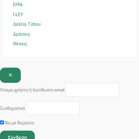
α
EFPA
:
ΓεΣΥ
Δελτία Τύπου
Δράσεις
Θέσεις
Όνομα χρήστη ή διεύθυνση email
Συνθηματικό
Να με θυμάσαι