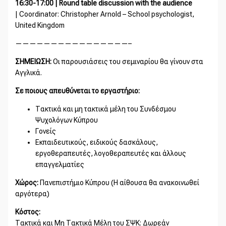
16:30-17:00 | Round table discussion with the audience
| Coordinator: Christopher Arnold – School psychologist,
United Kingdom
————————————————–
ΣΗΜΕΙΩΣΗ:
Οι παρουσιάσεις του σεμιναρίου θα γίνουν στα
Αγγλικά.
Σε ποιους απευθύνεται το εργαστήριο:
Τακτικά και μη τακτικά μέλη του Συνδέσμου
Ψυχολόγων Κύπρου
Γονείς
Εκπαιδευτικούς, ειδικούς δασκάλους,
εργοθεραπευτές, λογοθεραπευτές και άλλους
επαγγελματίες
Χώρος:
Πανεπιστήμιο Κύπρου (Η αίθουσα θα ανακοινωθεί
αργότερα)
Κόστος:
Τακτικά και Μη Τακτικά Μέλη του ΣΨΚ: Δωρεάν