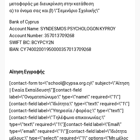
μεταφοράς με διευκρίνιση στην κατάθεση
α) το όνομα σας και β) \”Σεμινάριο Σχολικής\”
Bank of Cyprus
Account Name: SYNDESMOS PSYCHOLOGON KYPROY
Account Number: 357013709268
SWIFT BIC: BCYPCY2N
IBAN: CY74002001950000357013709268
Αίτηση Εγγραφής
[contact-form to=\”school@cypsa.org.cy\” subject=\”Αίτηση
| Ενιαία Εκπαίδευση\”][contact-field
label=\”Ονοματεπώνυμο:\” type=\”name\” required=\”1\”]
[contact-field label=\”Iδιότητα:\” type=\”text\” required=\”1\”]
[contact-field label=\”Υπηρεσία / φορέας:\” type=\”text\”]
[contact-field label=\”Τηλέφωνο επικοινωνίας:\”
type=\”text\” required=\”1\”][contact-field label=\”Email\”
type=\”email\” required=\”1\”][contact-field label=\”Ιδιότητα
μέλους:\” type=\”select\” required=\”1\” options=\”Μη μέλος