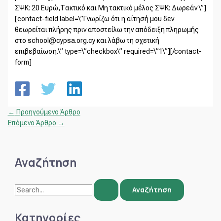
ΣΨΚ: 20 Ευρώ,Τακτικό και Μη τακτικό μέλος ΣΨΚ: Δωρεάν \”]
[contact-field label=\”Γνωρίζω ότι η αίτησή μου δεν
θεωρείται πλήρης πριν αποστείλω την απόδειξη πληρωμής
στο school@cypsa.org.cy και λάβω τη σχετική
επιβεβαίωση.\” type=\”checkbox\” required=\”1\”][/contact-
form]
←
Προηγούμενο Άρθρο
Επόμενο Άρθρο
→
Αναζήτηση
Κατηγορίες