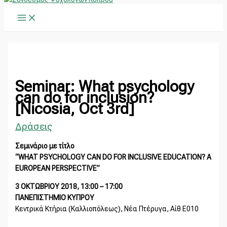
Main
Μετάβαση
Main
Α
Menu
στο
Menu
ν
περιεχόμενο
α
ζ
ή
τ
Seminar: What psychology
η
can do for inclusion?
[Nicosia, Oct 3rd]
σ
η
Δράσεις
γ
Σεμινάριο με τίτλο
ι
“WHAT PSYCHOLOGY CAN DO FOR INCLUSIVE EDUCATION? A
α
EUROPEAN PERSPECTIVE”
:
3 ΟΚΤΩΒΡΙΟY 2018, 13:00 – 17:00
ΠΑΝΕΠΙΣΤΗΜΙΟ ΚΥΠΡΟΥ
Κεντρικά Κτήρια (Καλλιοπόλεως), Νέα Πτέρυγα, Αίθ Ε010
————————————————–