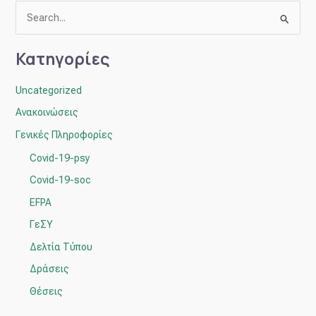
Α
ν
Κατηγορίες
α
ζ
Uncategorized
ή
Ανακοινώσεις
τ
Γενικές Πληροφορίες
η
Covid-19-psy
σ
η
Covid-19-soc
γ
EFPA
ι
ΓεΣΥ
α
Δελτία Τύπου
:
Δράσεις
Θέσεις