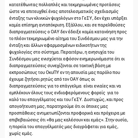
κατατέθωντας πολλαπλές και τεκμηριωμένες προτάσεις
ώστε να επιτευχθεί ένας αποτελεσματικός σχεδιασμός
ένταξης των κλινικών ψυχολόγων στο ΓεΣΥ, δεν έχει υπάρξει
καμία επίσημη ανταπόκριση. Εξάλλου, και σε παρελθούσες
διαπραγματεύσεις ο ΟΑΥ δεν έδειξε καμία κατανόηση προς
το πλέον τεκμηριωμένο αίτημα του Συνδέσμου μας για την
ένταξη και άλλων εφαρμοσμένων ειδικοτήτων της
ψυχολογίας στο σύστημα. Περαιτέρω, η ανησυχία του
Συνδέσμου μας ενισχύεται εφόσον ενημερωνόμαστε ότι οι
διαπραγματεύσεις συνεχίζονται σε τακτική βάση με
εκπροσώπους του ΟκυΠΥ εν τη απουσία μας παρόλο που
έχουμε ζητήσει ρητώς από τον ΟΑΥ όπως οι
διαπραγματεύσεις για το επάγγελμα είναι ενιαίες και να
εμπλέκουν όλους τους ενδιαφερόμενους φορείς για το
καλό του επαγγέλματος και του ΓεΣΥ. Δυστυχώς, και προς
απογοήτευση μας, παρατηρούμε ότι οι όποιες μας
προσπάθειες αντιμετωπίζονται προφορικά και πρόχειρα με
επιβεβαιώσεις ότι «θα μας καλέσουν και εμάς». Στην ουσία,
η πορεία του επαγγέλματός μας διαγράφεται για εμάς,
χωρίς εμάς.