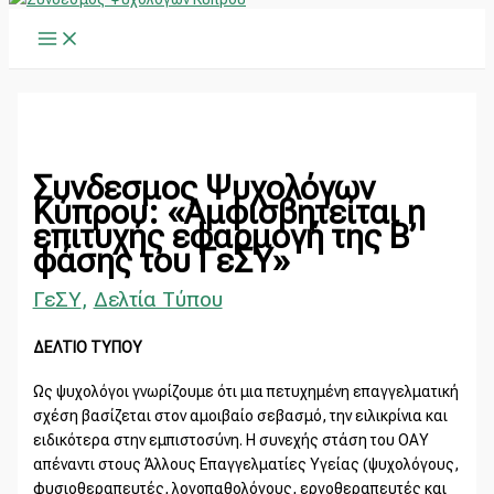
Main
Μετάβαση
Main
Α
Menu
στο
Menu
ν
περιεχόμενο
α
ζ
ή
τ
Συνδεσμος Ψυχολόγων
η
Κύπρου: «Αμφισβητείται η
επιτυχής εφαρμογή της Β’
σ
φάσης του ΓεΣΥ»
η
γ
ΓεΣΥ
,
Δελτία Τύπου
ι
ΔΕΛΤΙΟ ΤΥΠΟΥ
α
:
Ως ψυχολόγοι γνωρίζουμε ότι μια πετυχημένη επαγγελματική
σχέση βασίζεται στον αμοιβαίο σεβασμό, την ειλικρίνια και
ειδικότερα στην εμπιστοσύνη. Η συνεχής στάση του ΟΑΥ
απέναντι στους Άλλους Επαγγελματίες Υγείας (ψυχολόγους,
φυσιοθεραπευτές, λογοπαθολόγους, εργοθεραπευτές και