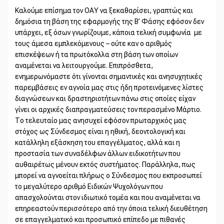
Καλούμε επίσημα τον ΟΑΥ να ξεκαθαρίσει, γραπτώς και
δημόσια τη βάση της εφαρμογής της Β’ Φάσης εφόσον δεν
υπάρχει, εξ όσων γνωρίζουμε, κάποια τελική συμφωνία με
τους άμεσα εμπλεκόμενους – ούτε καν ο αριθμός
επισκέψεων ή τα πρωτόκολλα στη βάση των οποίων
αναμένεται να λειτουργούμε. Επιπρόσθετα,
ενημερωνόμαστε ότι γίνονται σημαντικές και ανησυχητικές
παρεμβάσεις εν αγνοία μας στις ήδη προτεινόμενες λίστες
διαγνώσεων και δραστηριοτήτων πάνω στις οποίες είχαν
γίνει οι αρχικές διαπραγματεύσεις τον περασμένο Μάρτιο.
Το τελευταίο μας ανησυχεί εφόσον πρωταρχικός μας
στόχος ως Σύνδεσμος είναι η ηθική, δεοντολογική και
κατάλληλη εξάσκηση του επαγγέλματος, αλλά και η
προστασία των συναδέλφων άλλων ειδικοτήτων που
αυθαιρέτως μένουν εκτός συστήματος. Παράλληλα, πως
μπορεί να αγνοείται πλήρως ο Σύνδεσμος που εκπροσωπεί
το μεγαλύτερο αριθμό Ειδικών Ψυχολόγων που
απασχολούνται στον ιδιωτικό τομέα και που αναμένεται να
επηρεαστούν περισσότερο από την όποια τελική διευθέτηση
σε επαγγελματικό και προσωπικό επίπεδο με πιθανές