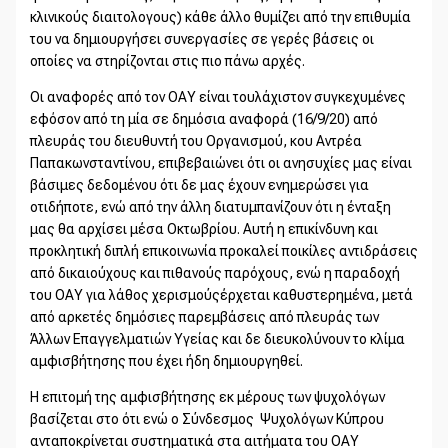
κλινικούς διαιτολογους) κάθε άλλο θυμίζει από την επιθυμία
του να δημιουργήσει συνεργασίες σε γερές βάσεις οι
οποίες να στηρίζονται στις πιο πάνω αρχές.
Οι αναφορές από τον ΟΑΥ είναι τουλάχιστον συγκεχυμένες
εφόσον από τη μία σε δημόσια αναφορά (16/9/20) από
πλευράς του διευθυντή του Οργανισμού, κου Αντρέα
Παπακωνσταντίνου, επιβεβαιώνει ότι οι ανησυχίες μας είναι
βάσιμες δεδομένου ότι δε μας έχουν ενημερώσει για
οτιδήποτε, ενώ από την άλλη διατυμπανίζουν ότι η ένταξη
μας θα αρχίσει μέσα Οκτωβρίου. Αυτή η επικίνδυνη και
προκλητική διπλή επικοινωνία προκαλεί ποικίλες αντιδράσεις
από δικαιούχους και πιθανούς παρόχους, ενώ η παραδοχή
του ΟΑΥ για λάθος χερισμούςέρχεται καθυστερημένα, μετά
από αρκετές δημόσιες παρεμβάσεις από πλευράς των
Άλλων Επαγγελματιών Υγείας και δε διευκολύνουν το κλίμα
αμφισβήτησης που έχει ήδη δημιουργηθεί.
Η επιτομή της αμφισβήτησης εκ μέρους των ψυχολόγων
βασίζεται στο ότι ενώ ο Σύνδεσμος Ψυχολόγων Κύπρου
ανταποκρίνεται συστηματικά στα αιτήματα του ΟΑΥ