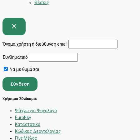
Θέσεις
Όνομα χρήστη ή διεύθυνση email
Συνθηματικό
Να με θυμάσαι
Χρήσιμοι Σύνδεσμοι
Ψάχνω για Ψυχολόγο
EuroPsy
Καταστατικό
Κώδικας Δεοντολογίας
Γίνε Μέλος