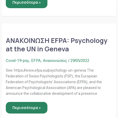
Περισσότερα »
ΑΝΑΚΟΙΝΩΣΗ
EFPA:
Psychology
ΑΝΑΚΟΙΝΩΣΗ EFPA: Psychology
at
the
at the UN in Geneva
UN
in
Geneva
Covid-19-psy
,
EFPA
,
Ανακοινώσεις
/
29/05/2022
See: https://www.efpa.eu/psychology-un-geneva The
Federation of Swiss Psychologists (FSP), the European
Federation of Psychologists’ Associations (EFPA), and the
American Psychological Association (APA) are pleased to
announce the collaborative development of a presence
Περισσότερα »