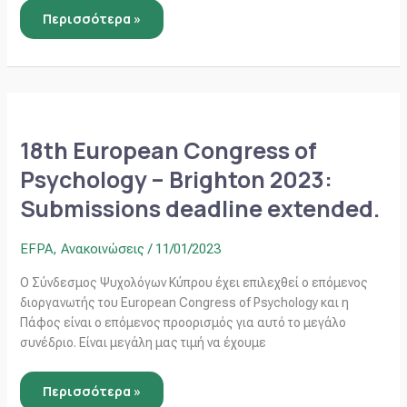
Περισσότερα »
18th
European
Congress
18th European Congress of
of
Psychology
Psychology – Brighton 2023:
–
Brighton
Submissions deadline extended.
2023:
Submissions
deadline
extended.
EFPA
,
Ανακοινώσεις
/
11/01/2023
Ο Σύνδεσμος Ψυχολόγων Κύπρου έχει επιλεχθεί ο επόμενος
διοργανωτής του European Congress of Psychology και η
Πάφος είναι ο επόμενος προορισμός για αυτό το μεγάλο
συνέδριο. Είναι μεγάλη μας τιμή να έχουμε
Περισσότερα »