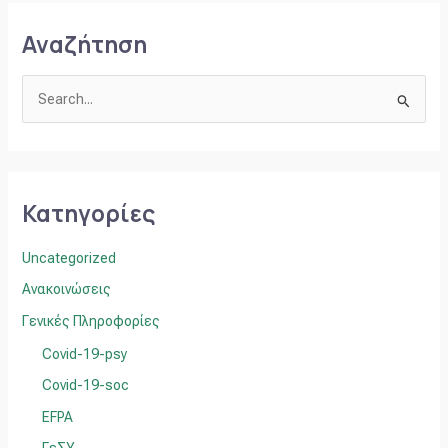
Αναζήτηση
Α
ν
α
ζ
Κατηγορίες
ή
τ
Uncategorized
η
Ανακοινώσεις
σ
Γενικές Πληροφορίες
η
Covid-19-psy
γ
ι
Covid-19-soc
α
EFPA
: