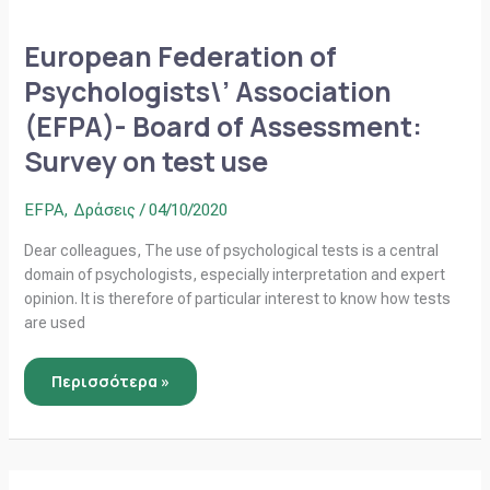
European
Federation
of
European Federation of
Psychologists\’
Association
Psychologists\’ Association
(EFPA)-
Board
(EFPA)- Board of Assessment:
of
Assessment:
Survey
Survey on test use
on
test
use
EFPA
,
Δράσεις
/
04/10/2020
Dear colleagues, The use of psychological tests is a central
domain of psychologists, especially interpretation and expert
opinion. It is therefore of particular interest to know how tests
are used
Περισσότερα »