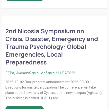
2nd
Nicosia
Symposium
2nd Nicosia Symposium on
on
Crisis,
Crisis, Disaster, Emergency and
Disaster,
Emergency
Trauma Psychology: Global
and
Trauma
Psychology:
Emergencies, Local
Global
Emergencies,
Preparedness
Local
Preparedness
EFPA
,
Ανακοινώσεις
,
Δράσεις
/
11/07/2022
2022-10-02 Final program Announcement 2022-09-30
Directions for onsite participation The conference will take
place at the University of Cyprus, at the new campus (Aglatzia).
The building is named ΟΕΔ01 (see