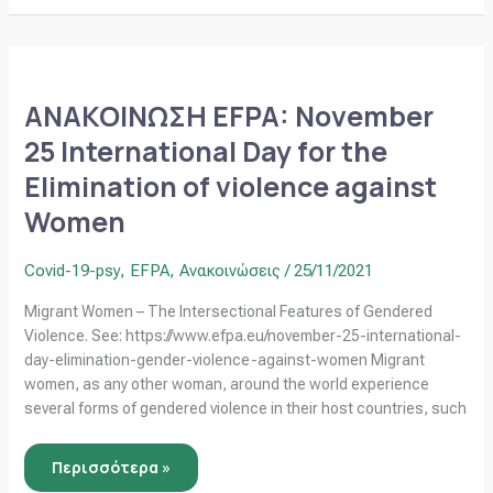
ΑΝΑΚΟΙΝΩΣΗ
EFPA:
November
ΑΝΑΚΟΙΝΩΣΗ EFPA: November
25
International
25 International Day for the
Day
for
Elimination of violence against
the
Elimination
of
Women
violence
against
Women
Covid-19-psy
,
EFPA
,
Ανακοινώσεις
/
25/11/2021
Migrant Women – The Intersectional Features of Gendered
Violence. See: https://www.efpa.eu/november-25-international-
day-elimination-gender-violence-against-women Migrant
women, as any other woman, around the world experience
several forms of gendered violence in their host countries, such
Περισσότερα »