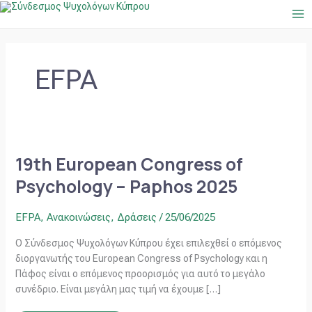
Μετάβαση
Ma
στο
Me
περιεχόμενο
EFPA
19th
European
Congress
19th European Congress of
of
Psychology
Psychology – Paphos 2025
–
Paphos
2025
EFPA
,
Ανακοινώσεις
,
Δράσεις
/
25/06/2025
Ο Σύνδεσμος Ψυχολόγων Κύπρου έχει επιλεχθεί ο επόμενος
διοργανωτής του European Congress of Psychology και η
Πάφος είναι ο επόμενος προορισμός για αυτό το μεγάλο
συνέδριο. Είναι μεγάλη μας τιμή να έχουμε […]