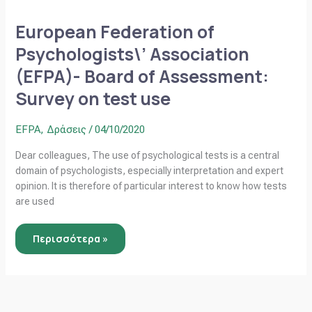
European
Federation
of
European Federation of
Psychologists\’
Association
Psychologists\’ Association
(EFPA)-
Board
(EFPA)- Board of Assessment:
of
Assessment:
Survey
Survey on test use
on
test
use
EFPA
,
Δράσεις
/
04/10/2020
Dear colleagues, The use of psychological tests is a central
domain of psychologists, especially interpretation and expert
opinion. It is therefore of particular interest to know how tests
are used
Περισσότερα »